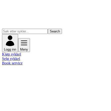
Search
Logg inn
Meny
Kjøp sykkel
Selg sykkel
Book service