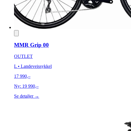
MMR Grip 00
OUTLET
L
• Landeveissykkel
17 990,–
Ny:
19 990,–
Se detaljer →