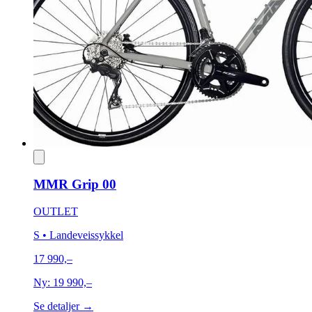
MMR Grip 00
OUTLET
S
• Landeveissykkel
17 990,–
Ny:
19 990,–
Se detaljer →