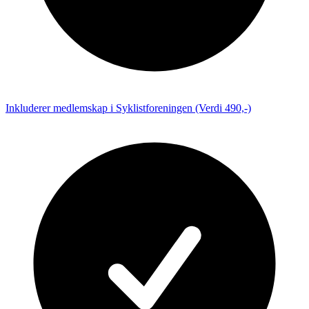
Inkluderer medlemskap i Syklistforeningen (Verdi 490,-)