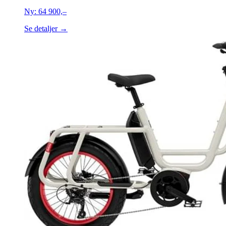
Ny:
64 900,–
Se detaljer →