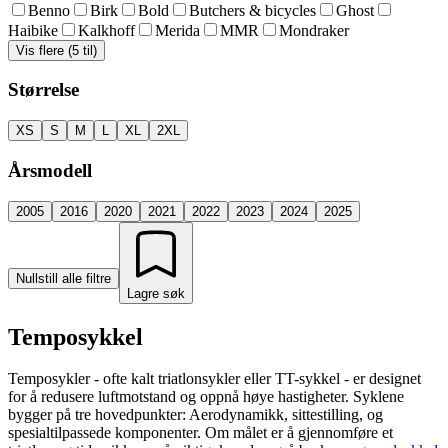
Benno
Birk
Bold
Butchers & bicycles
Ghost
Haibike
Kalkhoff
Merida
MMR
Mondraker
Vis flere (5 til)
Størrelse
XS
S
M
L
XL
2XL
Årsmodell
2005
2016
2020
2021
2022
2023
2024
2025
Nullstill alle filtre
Lagre søk
Temposykkel
Temposykler - ofte kalt triatlonsykler eller TT-sykkel - er designet
for å redusere luftmotstand og oppnå høye hastigheter. Syklene
bygger på tre hovedpunkter: Aerodynamikk, sittestilling, og
spesialtilpassede komponenter. Om målet er å gjennomføre et