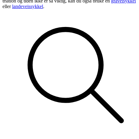
triatlon og tiden ikke er så viktig, kan du også bruke en
gravelsykkel
eller
landeveissykkel
.