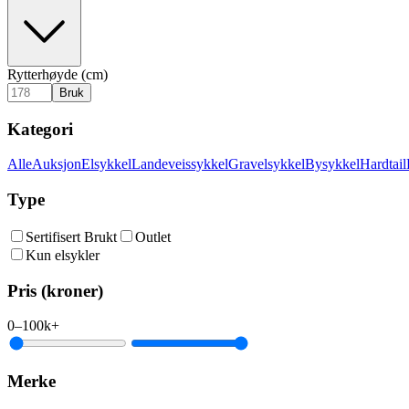
Rytterhøyde (cm)
Bruk
Kategori
Alle
Auksjon
Elsykkel
Landeveissykkel
Gravelsykkel
Bysykkel
Hardtail
Type
Sertifisert Brukt
Outlet
Kun elsykler
Pris (kroner)
0
–
100k+
Merke