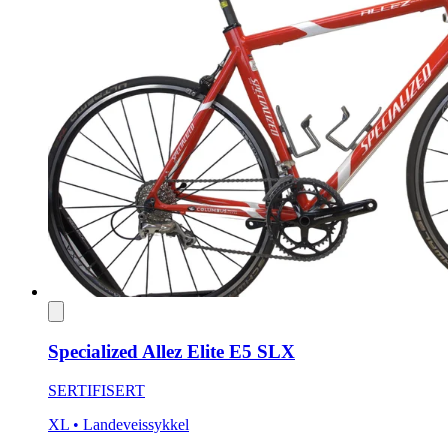
Specialized Allez Elite E5 SLX
SERTIFISERT
XL
• Landeveissykkel