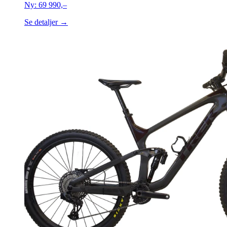
Ny:
69 990,–
Se detaljer →