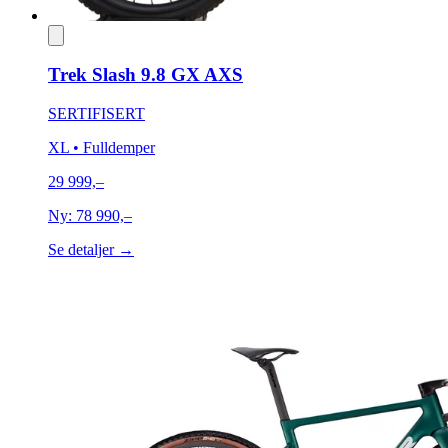
Trek Slash 9.8 GX AXS
SERTIFISERT
XL
• Fulldemper
29 999,–
Ny:
78 990,–
Se detaljer →