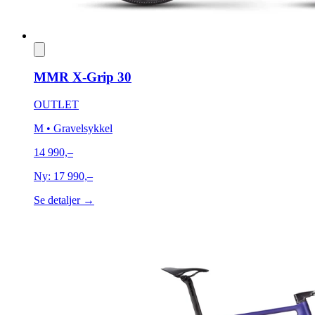
MMR X-Grip 30
OUTLET
M
• Gravelsykkel
14 990,–
Ny:
17 990,–
Se detaljer →