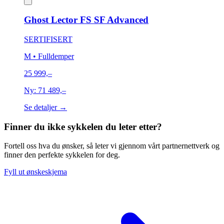
Ghost Lector FS SF Advanced
SERTIFISERT
M
• Fulldemper
25 999,–
Ny:
71 489,–
Se detaljer →
Finner du ikke sykkelen du leter etter?
Fortell oss hva du ønsker, så leter vi gjennom vårt partnernettverk og
finner den perfekte sykkelen for deg.
Fyll ut ønskeskjema