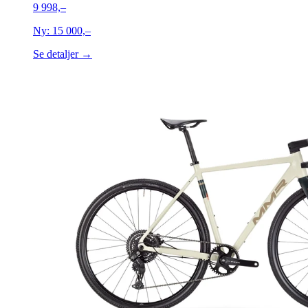
9 998,–
Ny:
15 000,–
Se detaljer →