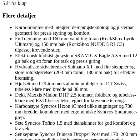
5 år fra kjøp
Flere detaljer
Karbonramme med integrert dempingsteknologi og justerbar
geometri for presis styring og komfort.
Full demping med 160 mm vandring foran (RockShox Lyrik
Ultimate) og 150 mm bak (RockShox NUDE 5 RLC3)
tilpasset krevende stier.
Elektronisk trådløst girsystem SRAM GX Eagle AXS med 12
gir bak og ett foran for rask og presis giring.
Hydrauliske skivebremser Shimano XT med fire stempler og
store rotorstørrelser (203 mm foran, 180 mm bak) for effektiv
bremsing.
Hjulsett med 29-tommers aluminiumfelger fra DT Swiss,
tubeless-klare med bredde på 30 mm.
Dekk Maxxis Minion DHF 2,5 tommer, foldbare og tubeless-
klare med EXO-beskyttelse, egnet for krevende terreng.
Karbonstyre Syncros Hixon iC med ulike stigninger og 780
mm bredde, kombinert med ergonomiske Syncros Endurance-
grep.
Sete Syncros Tofino 1.5 med titanskinner for god komfort og
lav vekt.
Senkepinne Syncros Duncan Dropper Post med 170–200 mm
vandring, gir mulighet for justering av setehøyde under