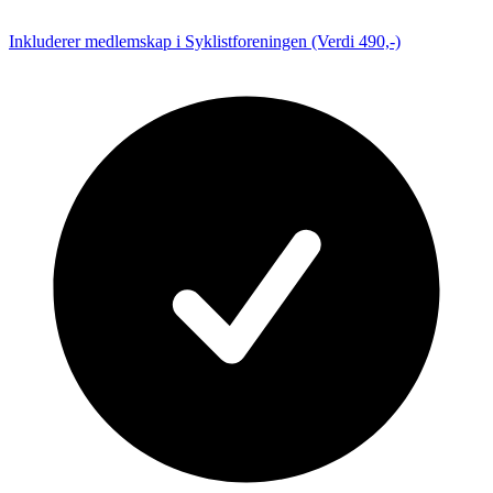
Inkluderer medlemskap i Syklistforeningen (Verdi 490,-)