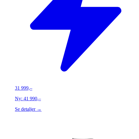
31 999,–
Ny:
41 990,–
Se detaljer →