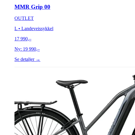
MMR Grip 00
OUTLET
L
• Landeveissykkel
17 990,–
Ny:
19 990,–
Se detaljer →