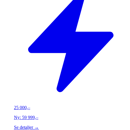
25 000,–
Ny:
59 999,–
Se detaljer →