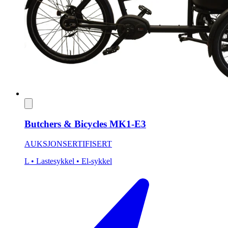
Butchers & Bicycles MK1-E3
AUKSJON
SERTIFISERT
L
• Lastesykkel
• El-sykkel