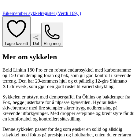
Bikemember sykkelregister (Verdi 169,-)
Lagre favoritt
Del
Ring meg
Mer om sykkelen
Bold Linkin 150 Pro er en robust endurosykkel med karbonramme
og 150 mm demping foran og bak, som gir god kontroll i krevende
terreng. Den har 29-tommers hjul og et pålitelig 12-girs Shimano
XT-drivverk, som gjør den godt rustet til variert stisykling.
Sykkelen er utstyrt med dempergaffel fra Öhlins og bakdemper fra
Fox, begge justerbare for å tilpasse kjørestilen. Hydrauliske
skivebremser med fire stempler sikrer trygg nedbremsing på
krevende utforkjøringer. Med dropper setepinne og bredt styre får du
en komfortabel og kontrollert sittestilling.
Denne sykkelen passer for deg som ønsker en solid og allsidig
stisykkel med fokus på presisjon og holdbarhet, enten du er erfaren