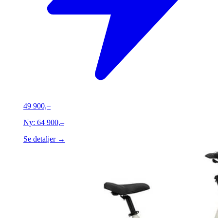
49 900,–
Ny:
64 900,–
Se detaljer →