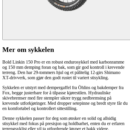
Mer om sykkelen
Bold Linkin 150 Pro er en robust endurosykkel med karbonramme
og 150 mm demping foran og bak, som gir god kontroll i krevende
terreng. Den har 29-tommers hjul og et pålitelig 12-girs Shimano
XT-drivverk, som gjør den godt rustet til variert stisykling.
Sykkelen er utstyrt med dempergaffel fra Öhlins og bakdemper fra
Fox, begge justerbare for å tilpasse kjørestilen. Hydrauliske
skivebremser med fire stempler sikrer trygg nedbremsing på
krevende utforkjøringer. Med dropper setepinne og bredt styre får du
en komfortabel og kontrollert sittestilling.
Denne sykkelen passer for deg som ønsker en solid og allsidig
stisykkel med fokus på presisjon og holdbarhet, enten du er erfaren
terrengsyklist eller vil ta utfordrende løyper et hakk videre.