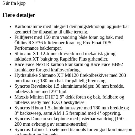
5 år fra kjøp
Flere detaljer
Karbonramme med integrert dempingsteknologi og justerbar
geometri for tilpasning til ulike terreng.
Fullfjæret med 150 mm vandring både foran og bak, med
Öhlins RXF36 luftdemper foran og Fox Float DPS
Performance bakdemper.
Shimano XT 12-trinns drivverk med mekanisk giring,
inkludert XT bakgir og Rapidfire Plus girhendler.
Race Face Next R karbon krankarm og Race Face BB92
kranklager for god kraftoverføring.
Hydrauliske Shimano XT M8120 firekolbeskiver med 203
mm foran og 180 mm bak for pålitelig bremsing.
Syncros Revelstoke 1.5 aluminiumsfelger, 30 mm bredde,
tubeless-klare med 29" hjul.
Maxxis Minion DHF 2.5" dekk foran og bak, foldbare og
tubeless ready med EXO-beskyttelse.
Syncros Hixon 1.5 aluminiumsstyre med 780 mm bredde og
8° backsweep, samt AM 1.5 frempind med 4° oppsving.
Syncros Duncan senkepinne med justerbar vandring (150–
200 mm avhengig av ramme-størrelse).
Syncros Tofino 1.5 sete med titanrails for en god kombinasjon
av komfort og lav vekt.