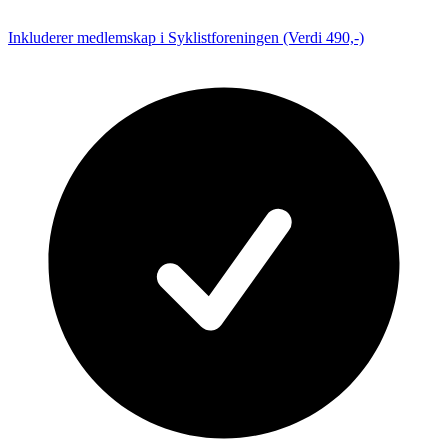
Inkluderer medlemskap i Syklistforeningen (Verdi 490,-)