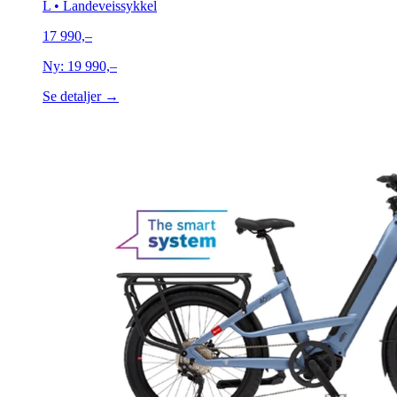
L
• Landeveissykkel
17 990,–
Ny:
19 990,–
Se detaljer →