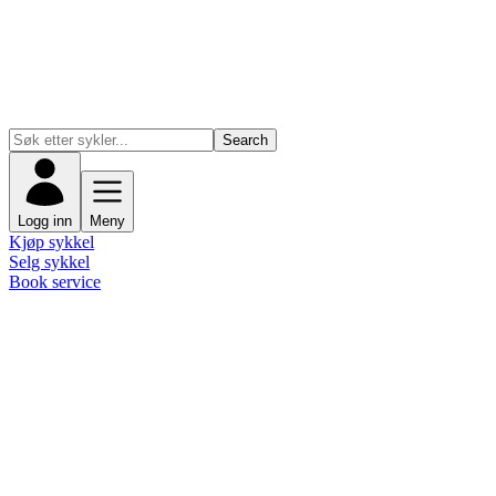
Search
Logg inn
Meny
Kjøp sykkel
Selg sykkel
Book service