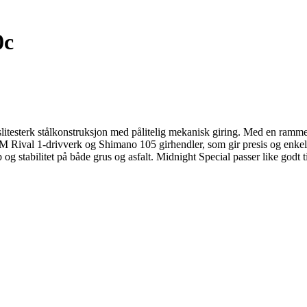
0c
slitesterk stålkonstruksjon med pålitelig mekanisk giring. Med en ramm
M Rival 1-drivverk og Shimano 105 girhendler, som gir presis og enkel
abilitet på både grus og asfalt. Midnight Special passer like godt til 