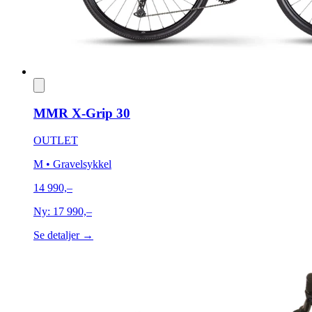
MMR X-Grip 30
OUTLET
M
• Gravelsykkel
14 990,–
Ny:
17 990,–
Se detaljer →