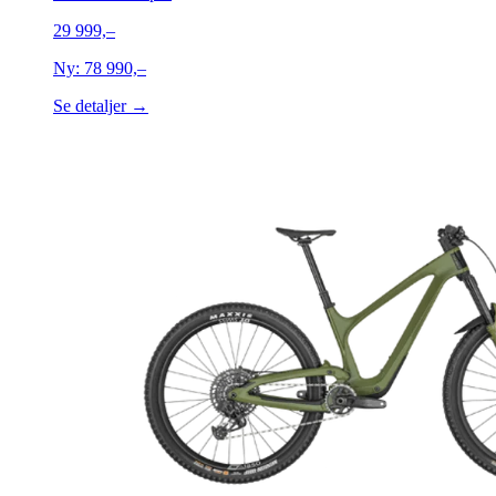
29 999,–
Ny:
78 990,–
Se detaljer →