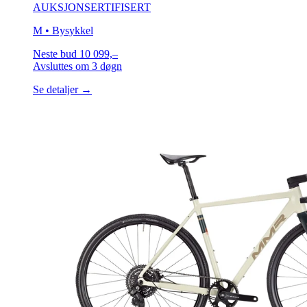
AUKSJON
SERTIFISERT
M
• Bysykkel
Neste bud
10 099,–
Avsluttes
om 3 døgn
Se detaljer →