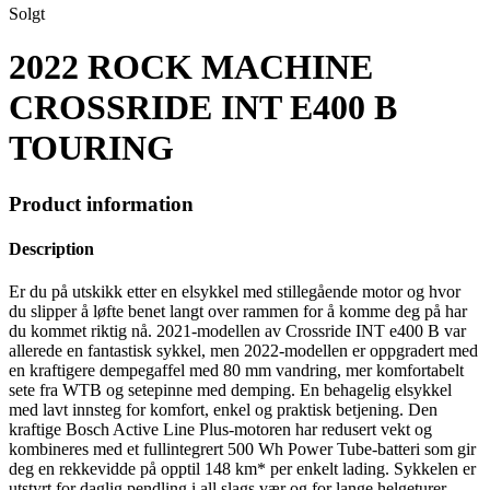
Solgt
2022 ROCK MACHINE
CROSSRIDE INT E400 B
TOURING
Product information
Description
Er du på utskikk etter en elsykkel med stillegående motor og hvor
du slipper å løfte benet langt over rammen for å komme deg på har
du kommet riktig nå. 2021-modellen av Crossride INT e400 B var
allerede en fantastisk sykkel, men 2022-modellen er oppgradert med
en kraftigere dempegaffel med 80 mm vandring, mer komfortabelt
sete fra WTB og setepinne med demping. En behagelig elsykkel
med lavt innsteg for komfort, enkel og praktisk betjening. Den
kraftige Bosch Active Line Plus-motoren har redusert vekt og
kombineres med et fullintegrert 500 Wh Power Tube-batteri som gir
deg en rekkevidde på opptil 148 km* per enkelt lading. Sykkelen er
utstyrt for daglig pendling i all slags vær og for lange helgeturer.