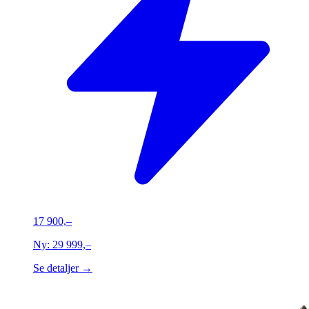
17 900,–
Ny:
29 999,–
Se detaljer →