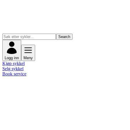
Search
Logg inn
Meny
Kjøp sykkel
Selg sykkel
Book service