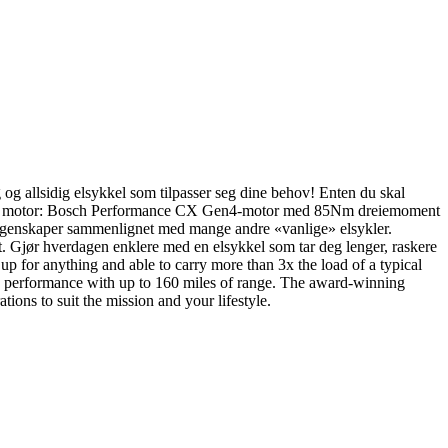
g allsidig elsykkel som tilpasser seg dine behov! Enten du skal
 Kraftig motor: Bosch Performance CX Gen4-motor med 85Nm dreiemoment
lleegenskaper sammenlignet med mange andre «vanlige» elsykler.
tivt. Gjør hverdagen enklere med en elsykkel som tar deg lenger, raskere
nything and able to carry more than 3x the load of a typical
aled performance with up to 160 miles of range. The award-winning
ions to suit the mission and your lifestyle.