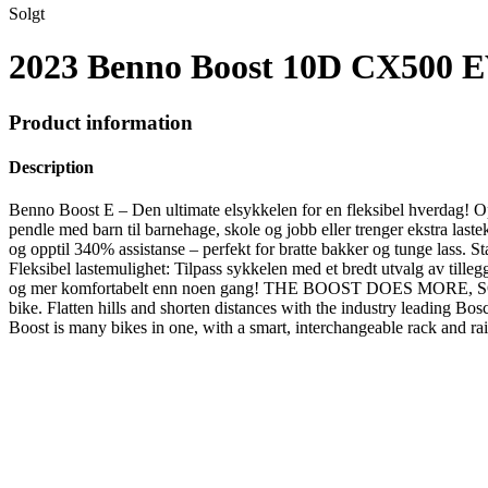
Solgt
2023 Benno Boost 10D CX500 E
Product information
Description
Benno Boost E – Den ultimate elsykkelen for en fleksibel hverdag! Op
pendle med barn til barnehage, skole og jobb eller trenger ekstra l
og opptil 340% assistanse – perfekt for bratte bakker og tunge lass. 
Fleksibel lastemulighet: Tilpass sykkelen med et bredt utvalg av tilleg
og mer komfortabelt enn noen gang! THE BOOST DOES MORE, SO YOU
bike. Flatten hills and shorten distances with the industry leading B
Boost is many bikes in one, with a smart, interchangeable rack and rai