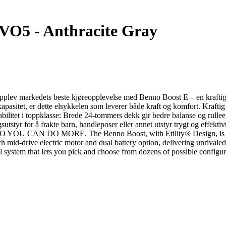
VO5 - Anthracite Gray
plev markedets beste kjøreopplevelse med Benno Boost E – en kraftig o
astekapasitet, er dette elsykkelen som leverer både kraft og komfort.
Stabilitet i toppklasse: Brede 24-tommers dekk gir bedre balanse og ru
gsutstyr for å frakte barn, handleposer eller annet utstyr trygt og effek
 CAN DO MORE. The Benno Boost, with Etility® Design, is up for a
osch mid-drive electric motor and dual battery option, delivering unriv
l system that lets you pick and choose from dozens of possible configurat