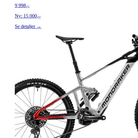
9 998,–
Ny:
15 000,–
Se detaljer →