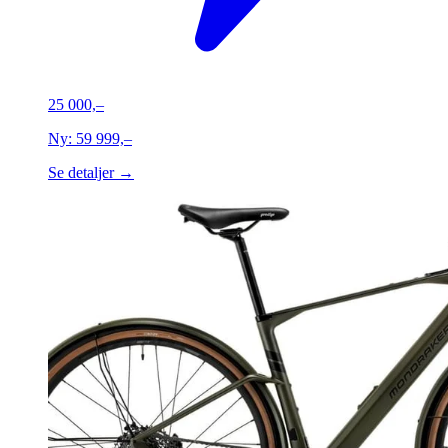
25 000,–
Ny:
59 999,–
Se detaljer →