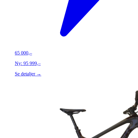
65 000,–
Ny:
95 999,–
Se detaljer →