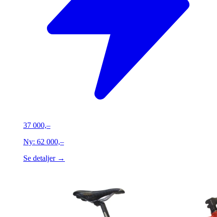
37 000,–
Ny:
62 000,–
Se detaljer →