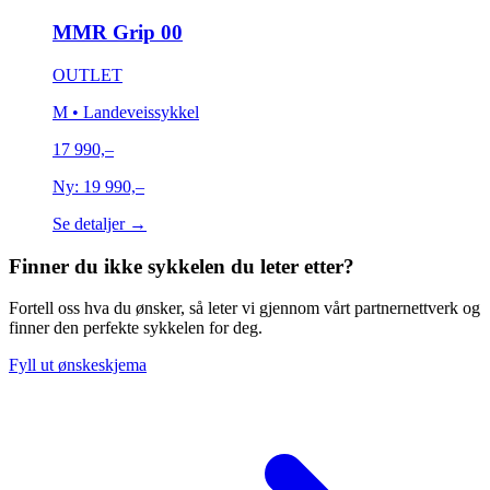
MMR Grip 00
OUTLET
M
• Landeveissykkel
17 990,–
Ny:
19 990,–
Se detaljer →
Finner du ikke sykkelen du leter etter?
Fortell oss hva du ønsker, så leter vi gjennom vårt partnernettverk og
finner den perfekte sykkelen for deg.
Fyll ut ønskeskjema