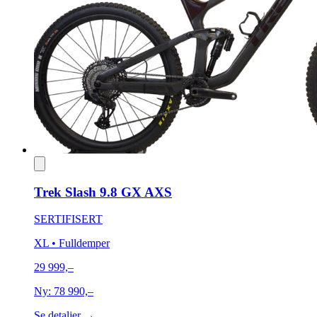
Trek Slash 9.8 GX AXS
SERTIFISERT
XL
• Fulldemper
29 999,–
Ny:
78 990,–
Se detaljer →