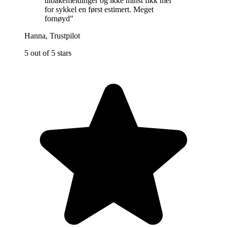
tilbakemeldinger og ikke minst fikk mer
for sykkel en først estimert. Meget
fornøyd
"
Hanna
,
Trustpilot
5 out of 5 stars