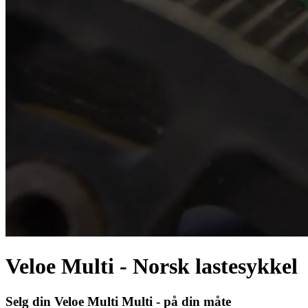
Veloe Multi - Norsk lastesykkel
Selg din
Veloe Multi
Multi
- på din måte