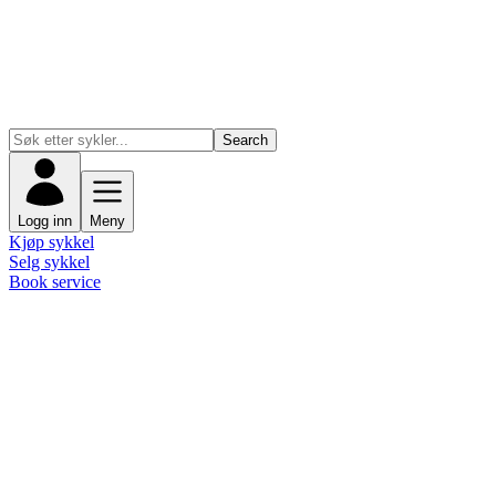
Search
Logg inn
Meny
Kjøp sykkel
Selg sykkel
Book service