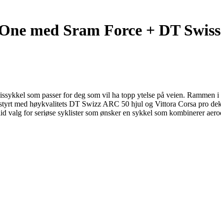
 One med Sram Force + DT Swiss 
kel som passer for deg som vil ha topp ytelse på veien. Rammen i let
tstyrt med høykvalitets DT Swizz ARC 50 hjul og Vittora Corsa pro de
 solid valg for seriøse syklister som ønsker en sykkel som kombinerer a