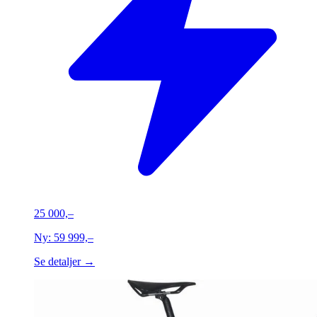
25 000,–
Ny:
59 999,–
Se detaljer →