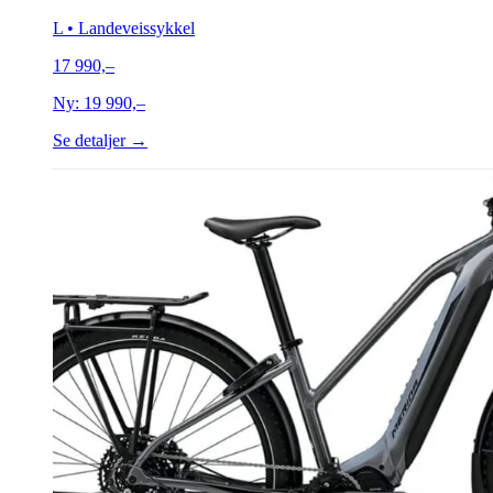
L
• Landeveissykkel
17 990,–
Ny:
19 990,–
Se detaljer →