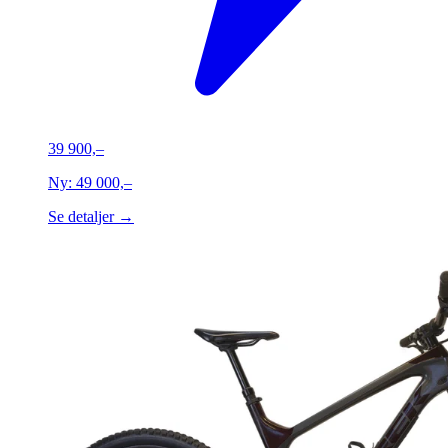
39 900,–
Ny:
49 000,–
Se detaljer →