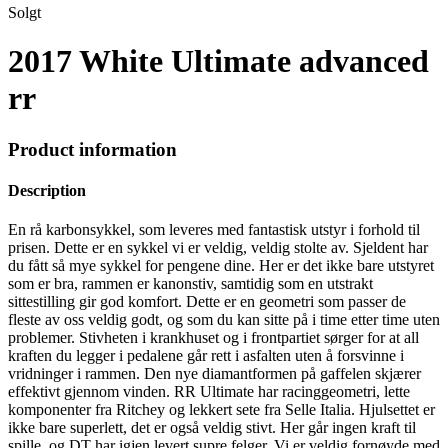
Solgt
2017 White Ultimate advanced
rr
Product information
Description
En rå karbonsykkel, som leveres med fantastisk utstyr i forhold til
prisen. Dette er en sykkel vi er veldig, veldig stolte av. Sjeldent har
du fått så mye sykkel for pengene dine. Her er det ikke bare utstyret
som er bra, rammen er kanonstiv, samtidig som en utstrakt
sittestilling gir god komfort. Dette er en geometri som passer de
fleste av oss veldig godt, og som du kan sitte på i time etter time uten
problemer. Stivheten i krankhuset og i frontpartiet sørger for at all
kraften du legger i pedalene går rett i asfalten uten å forsvinne i
vridninger i rammen. Den nye diamantformen på gaffelen skjærer
effektivt gjennom vinden. RR Ultimate har racinggeometri, lette
komponenter fra Ritchey og lekkert sete fra Selle Italia. Hjulsettet er
ikke bare superlett, det er også veldig stivt. Her går ingen kraft til
spille, og DT har igjen levert supre felger. Vi er veldig fornøyde med