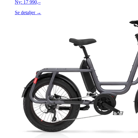
Ny:
17 990,–
Se detaljer →