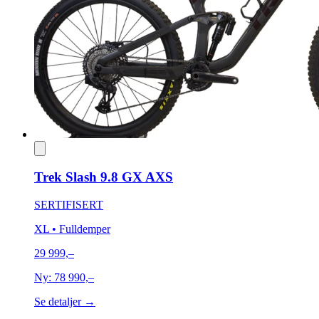
Trek Slash 9.8 GX AXS
SERTIFISERT
XL
• Fulldemper
29 999,–
Ny:
78 990,–
Se detaljer →