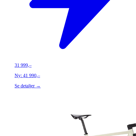
31 999,–
Ny:
41 990,–
Se detaljer →