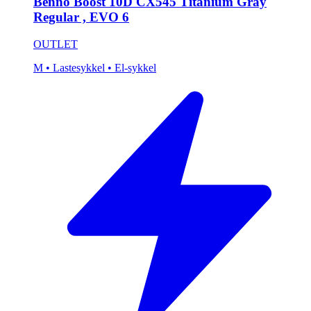
Benno Boost 10D CX545 Titanium Gray
Regular , EVO 6
OUTLET
M
• Lastesykkel
• El-sykkel