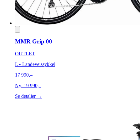
MMR Grip 00
OUTLET
L
• Landeveissykkel
17 990,–
Ny:
19 990,–
Se detaljer →