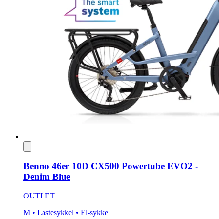
Benno 46er 10D CX500 Powertube EVO2 -
Denim Blue
OUTLET
M
• Lastesykkel
• El-sykkel