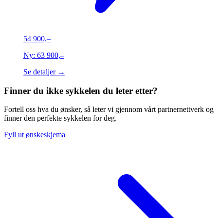
54 900,–
Ny:
63 900,–
Se detaljer →
Finner du ikke sykkelen du leter etter?
Fortell oss hva du ønsker, så leter vi gjennom vårt partnernettverk og
finner den perfekte sykkelen for deg.
Fyll ut ønskeskjema