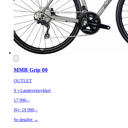
MMR Grip 00
OUTLET
S
• Landeveissykkel
17 990,–
Ny:
19 990,–
Se detaljer →