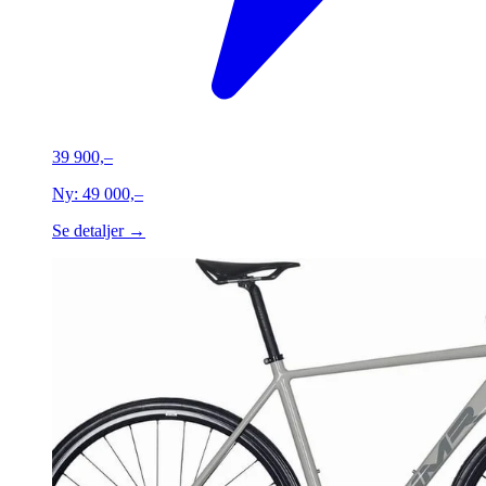
39 900,–
Ny:
49 000,–
Se detaljer →