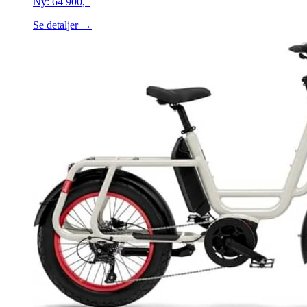
Ny:
64 900,–
Se detaljer →