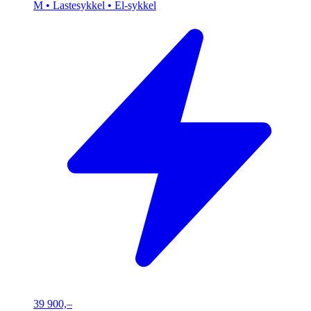
M
• Lastesykkel
• El-sykkel
39 900,–