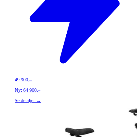
49 900,–
Ny:
64 900,–
Se detaljer →