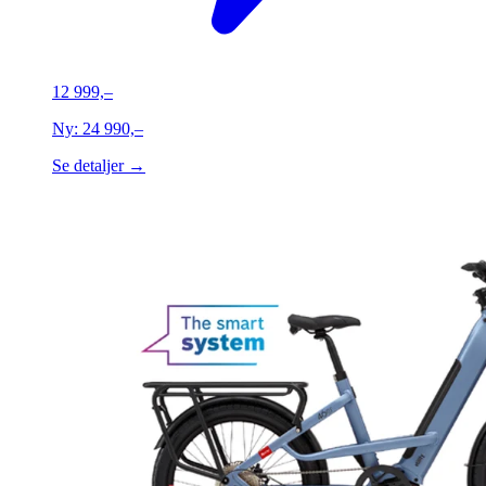
12 999,–
Ny:
24 990,–
Se detaljer →