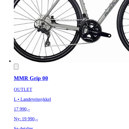
MMR Grip 00
OUTLET
L
• Landeveissykkel
17 990,–
Ny:
19 990,–
Se detaljer →