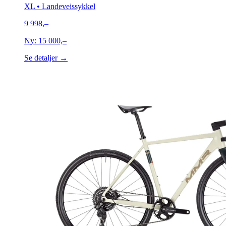
XL
• Landeveissykkel
9 998,–
Ny:
15 000,–
Se detaljer →