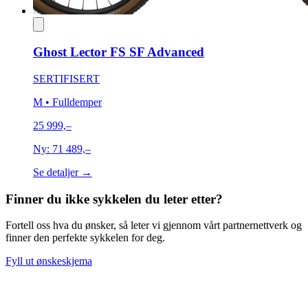
Ghost Lector FS SF Advanced
SERTIFISERT
M
• Fulldemper
25 999,–
Ny:
71 489,–
Se detaljer →
Finner du ikke sykkelen du leter etter?
Fortell oss hva du ønsker, så leter vi gjennom vårt partnernettverk og
finner den perfekte sykkelen for deg.
Fyll ut ønskeskjema