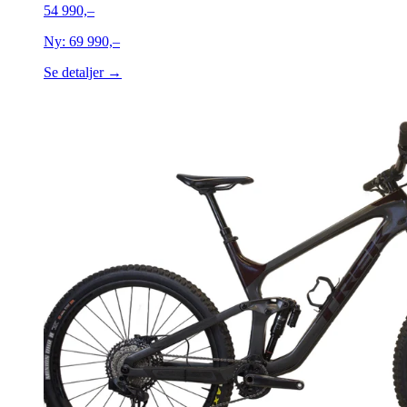
54 990,–
Ny:
69 990,–
Se detaljer →