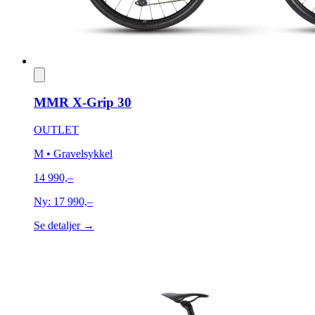
MMR X-Grip 30
OUTLET
M
• Gravelsykkel
14 990,–
Ny:
17 990,–
Se detaljer →