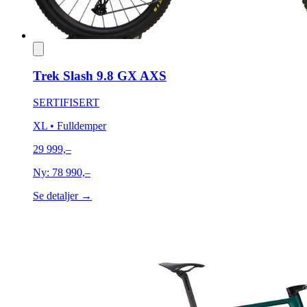
Trek Slash 9.8 GX AXS
SERTIFISERT
XL
• Fulldemper
29 999,–
Ny:
78 990,–
Se detaljer →