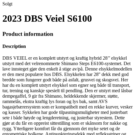
Solgt
2023 DBS Veiel S6100
Product information
Description
DBS VEIEL er en komplett utstyrt og kraftig hybrid 28’’ elsykkel
utstyrt med det velrenommerte Shimano Steps E6100-systemet. Det
lave innsteget gjør den enkelt å stige av/på. Denne elsykkelmodellen
er den mest populære hos DBS. Elsykkelen har 28'' dekk med god
bredde som fungerer godt både på asfalt, grusvei og skogsvei. Her
har du en komplett utstyrt elsykkel som egner seg både til transport,
tur, trening og kanskje spesielt til pendling. Den er utstyrt med låsbar
dempegaffel, 9 gir fra Shimano, heldekkende skjermer, støtte,
rammelås, ekstra kraftig lys foran og lys bak, samt AVS
bagasjebærersystem som er kompatibelt med en rekke kurver, vesker
og kasser. Sykkelen har gode tilpasningsmuligheter med justerbart
sete i både høyde og lengderetning, og justerbar styrestem. Dette
gjør at du får en oppreist sittestilling som er skånsom for nakke og
rygg. Ytterligere komfort får du gjennom det myke setet og de
ergometriske holkene. Antipunkteringsdekk med refleksstriper og