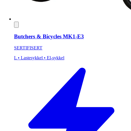
Butchers & Bicycles MK1-E3
SERTIFISERT
L
• Lastesykkel
• El-sykkel