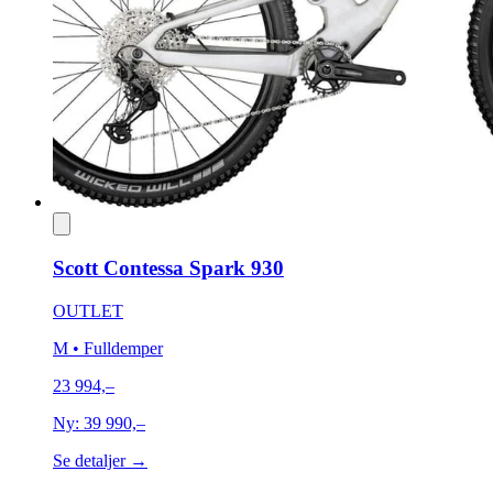
Scott Contessa Spark 930
OUTLET
M
• Fulldemper
23 994,–
Ny:
39 990,–
Se detaljer →