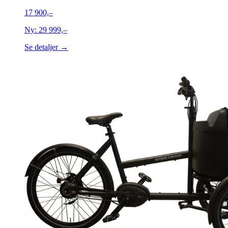
17 900,–
Ny:
29 999,–
Se detaljer →