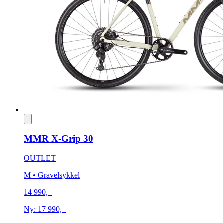
MMR X-Grip 30
OUTLET
M
• Gravelsykkel
14 990,–
Ny:
17 990,–