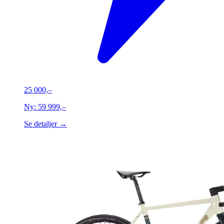
25 000,–
Ny:
59 999,–
Se detaljer →