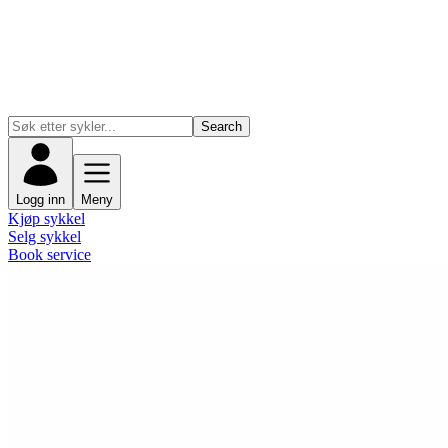
Search
Logg inn
Meny
Kjøp sykkel
Selg sykkel
Book service