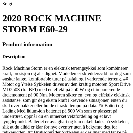
Solgt
2020 ROCK MACHINE
STORM E60-29
Product information
Description
Rock Machine Storm er en elektrisk terrengsykkel som kombinerer
kraft, presisjon og allsidighet. Modellen er skreddersydd for deg som
ønsker lange, komfortable turer på asfalt og i varierende terreng. ##
Motor og Ytelse Sykkelen drives av den kraftig motoren Sport Drive
MD250S (fra BFI) med en effekt på 250 W og et imponerende
dreiemoment på 90 Nm. Motoren sikrer en jevn og effektiv elektrisk
assistanse, som gir deg ekstra kraft i krevende situasjoner, enten du
skal over bakker eller holde et raskt tempo på flata. ## Batteri og
Lading Med litium-ion batteriet på 500 Wh som er plassert på
underrøret, oppnår du en utmerket vektfordeling og et lavt
tyngdepunkt. Batteriet er avtagbart og kan enkelt lades på sykkelen,
slik at du alltid er klar for nye eventyr uten å bekymre deg for
rekkevidden. ## Bruksområder Sykkelen er designet med tanke på