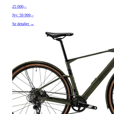
25 000,–
Ny:
59 999,–
Se detaljer →