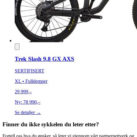
Trek Slash 9.8 GX AXS
SERTIFISERT
XL
• Fulldemper
29 999,–
Ny:
78 990,–
Se detaljer →
Finner du ikke sykkelen du leter etter?
Fortell oss hva du ønsker, så leter vi gjennom vårt partnernettverk og