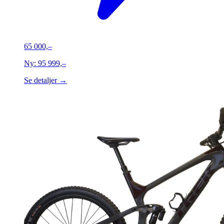
65 000,–
Ny:
95 999,–
Se detaljer →