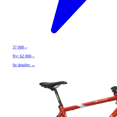
37 000,–
Ny:
62 000,–
Se detaljer →