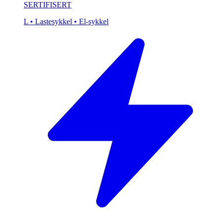
SERTIFISERT
L
• Lastesykkel
• El-sykkel