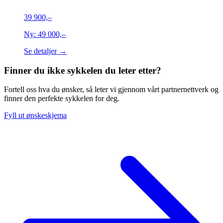
39 900,–
Ny:
49 000,–
Se detaljer →
Finner du ikke sykkelen du leter etter?
Fortell oss hva du ønsker, så leter vi gjennom vårt partnernettverk og
finner den perfekte sykkelen for deg.
Fyll ut ønskeskjema