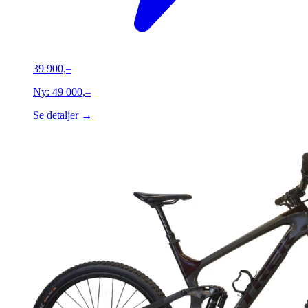
39 900,–
Ny:
49 000,–
Se detaljer →