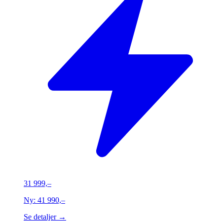
31 999,–
Ny:
41 990,–
Se detaljer →