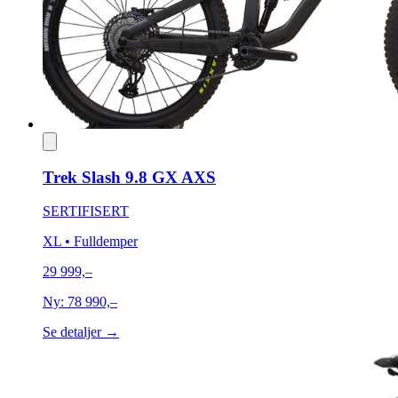
Trek Slash 9.8 GX AXS
SERTIFISERT
XL
• Fulldemper
29 999,–
Ny:
78 990,–
Se detaljer →