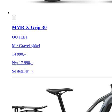
MMR X-Grip 30
OUTLET
M
• Gravelsykkel
14 990,–
Ny:
17 990,–
Se detaljer →