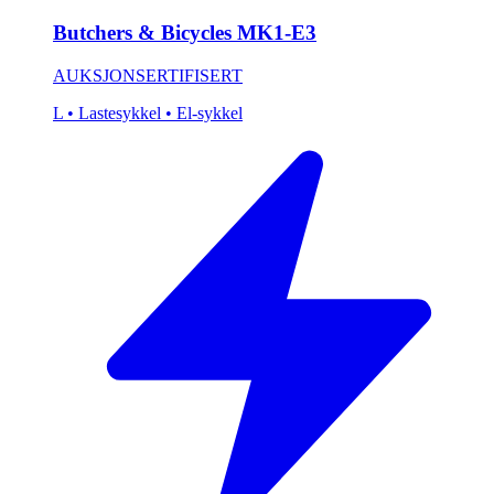
Butchers & Bicycles MK1-E3
AUKSJON
SERTIFISERT
L
• Lastesykkel
• El-sykkel