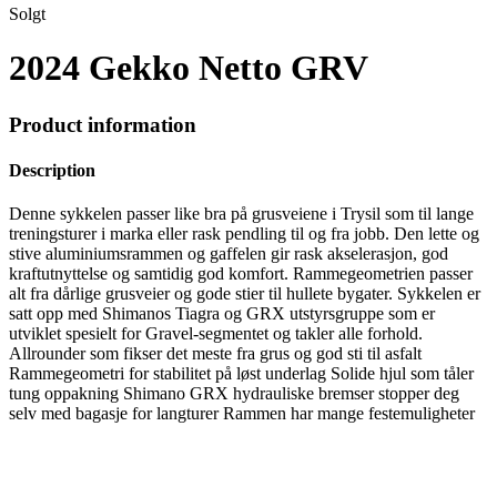
Solgt
2024 Gekko Netto GRV
Product information
Description
Denne sykkelen passer like bra på grusveiene i Trysil som til lange
treningsturer i marka eller rask pendling til og fra jobb. Den lette og
stive aluminiumsrammen og gaffelen gir rask akselerasjon, god
kraftutnyttelse og samtidig god komfort. Rammegeometrien passer
alt fra dårlige grusveier og gode stier til hullete bygater. Sykkelen er
satt opp med Shimanos Tiagra og GRX utstyrsgruppe som er
utviklet spesielt for Gravel-segmentet og takler alle forhold.
Allrounder som fikser det meste fra grus og god sti til asfalt
Rammegeometri for stabilitet på løst underlag Solide hjul som tåler
tung oppakning Shimano GRX hydrauliske bremser stopper deg
selv med bagasje for langturer Rammen har mange festemuligheter