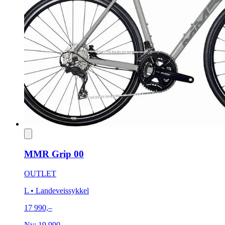
MMR Grip 00
OUTLET
L
• Landeveissykkel
17 990,–
Ny:
19 990,–