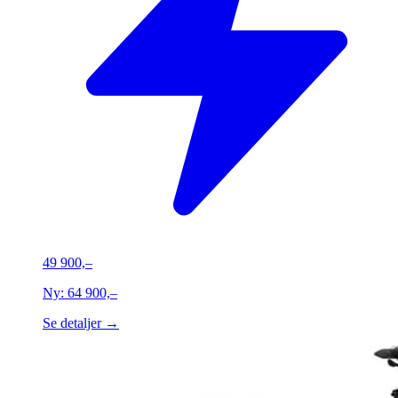
49 900,–
Ny:
64 900,–
Se detaljer →