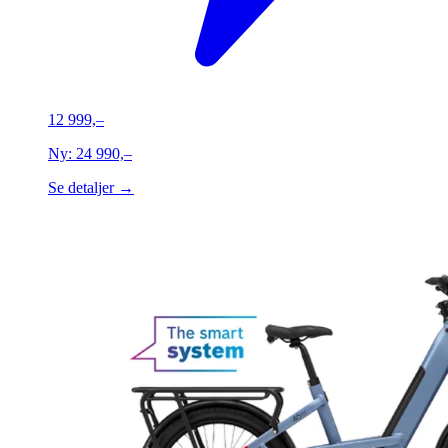
12 999,–
Ny:
24 990,–
Se detaljer →