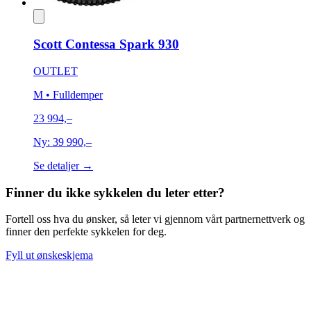
Scott Contessa Spark 930
OUTLET
M
• Fulldemper
23 994,–
Ny:
39 990,–
Se detaljer →
Finner du ikke sykkelen du leter etter?
Fortell oss hva du ønsker, så leter vi gjennom vårt partnernettverk og
finner den perfekte sykkelen for deg.
Fyll ut ønskeskjema