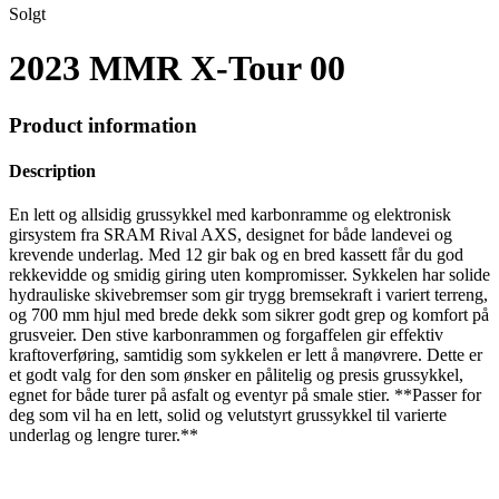
Solgt
2023 MMR X-Tour 00
Product information
Description
En lett og allsidig grussykkel med karbonramme og elektronisk
girsystem fra SRAM Rival AXS, designet for både landevei og
krevende underlag. Med 12 gir bak og en bred kassett får du god
rekkevidde og smidig giring uten kompromisser. Sykkelen har solide
hydrauliske skivebremser som gir trygg bremsekraft i variert terreng,
og 700 mm hjul med brede dekk som sikrer godt grep og komfort på
grusveier. Den stive karbonrammen og forgaffelen gir effektiv
kraftoverføring, samtidig som sykkelen er lett å manøvrere. Dette er
et godt valg for den som ønsker en pålitelig og presis grussykkel,
egnet for både turer på asfalt og eventyr på smale stier. **Passer for
deg som vil ha en lett, solid og velutstyrt grussykkel til varierte
underlag og lengre turer.**