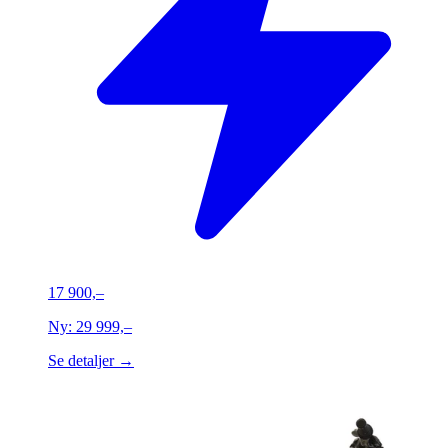
17 900,–
Ny:
29 999,–
Se detaljer →