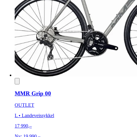
MMR Grip 00
OUTLET
L
• Landeveissykkel
17 990,–
Ny:
19 990,–