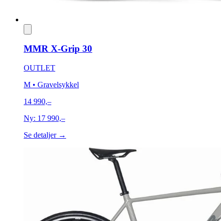
MMR X-Grip 30
OUTLET
M
• Gravelsykkel
14 990,–
Ny:
17 990,–
Se detaljer →