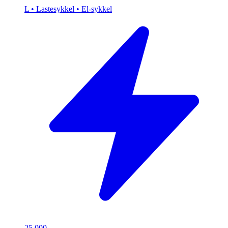
L
• Lastesykkel
• El-sykkel
25 000,–