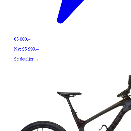
65 000,–
Ny:
95 999,–
Se detaljer →