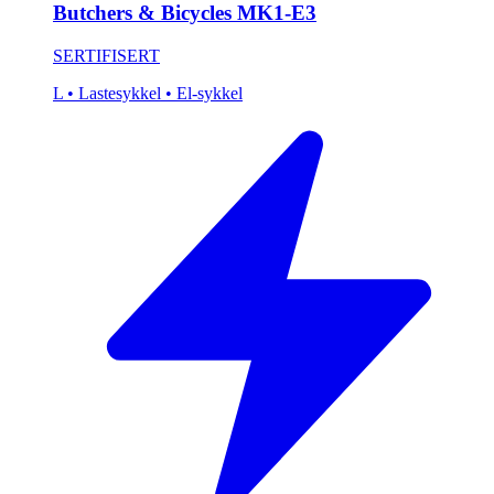
Butchers & Bicycles MK1-E3
SERTIFISERT
L
• Lastesykkel
• El-sykkel