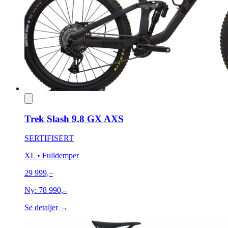
Trek Slash 9.8 GX AXS
SERTIFISERT
XL
• Fulldemper
29 999,–
Ny:
78 990,–
Se detaljer →