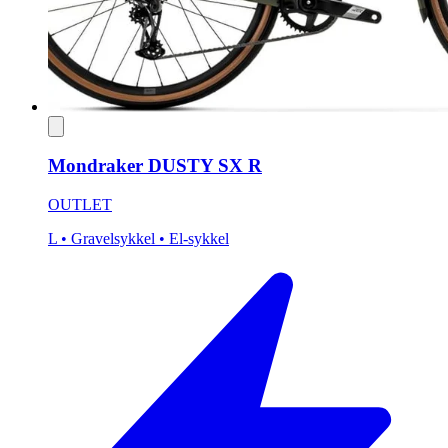
Mondraker DUSTY SX R
OUTLET
L
• Gravelsykkel
• El-sykkel