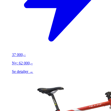
37 000,–
Ny:
62 000,–
Se detaljer →