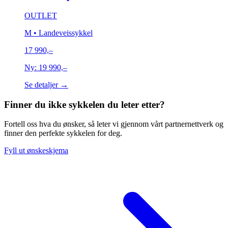
OUTLET
M
• Landeveissykkel
17 990,–
Ny:
19 990,–
Se detaljer →
Finner du ikke sykkelen du leter etter?
Fortell oss hva du ønsker, så leter vi gjennom vårt partnernettverk og
finner den perfekte sykkelen for deg.
Fyll ut ønskeskjema