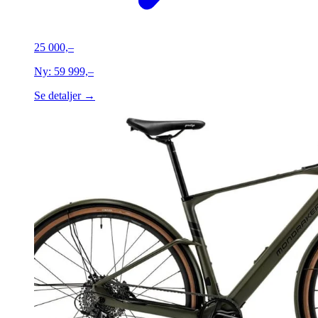
25 000,–
Ny:
59 999,–
Se detaljer →