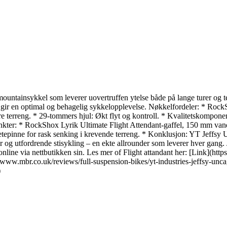
untainsykkel som leverer uovertruffen ytelse både på lange turer og 
 gir en optimal og behagelig sykkelopplevelse. Nøkkelfordeler: * Rock
vere terreng. * 29-tommers hjul: Økt flyt og kontroll. * Kvalitetskomp
punkter: * RockShox Lyrik Ultimate Flight Attendant-gaffel, 150 mm 
inne for rask senking i krevende terreng. * Konklusjon: YT Jeffsy Unc
er og utfordrende stisykling – en ekte allrounder som leverer hver gang
online via nettbutikken sin. Les mer of Flight attandant her: [Link](ht
ps://www.mbr.co.uk/reviews/full-suspension-bikes/yt-industries-jeffsy-un
)