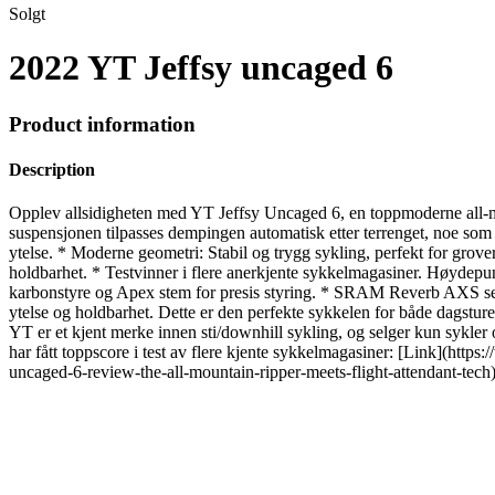
Solgt
2022 YT Jeffsy uncaged 6
Product information
Description
Opplev allsidigheten med YT Jeffsy Uncaged 6, en toppmoderne all-mo
suspensjonen tilpasses dempingen automatisk etter terrenget, noe som
ytelse. * Moderne geometri: Stabil og trygg sykling, perfekt for gro
holdbarhet. * Testvinner i flere anerkjente sykkelmagasiner. Høyde
karbonstyre og Apex stem for presis styring. * SRAM Reverb AXS setep
ytelse og holdbarhet. Dette er den perfekte sykkelen for både dagstur
YT er et kjent merke innen sti/downhill sykling, og selger kun sykler 
har fått toppscore i test av flere kjente sykkelmagasiner: [Link](htt
uncaged-6-review-the-all-mountain-ripper-meets-flight-attendant-tech