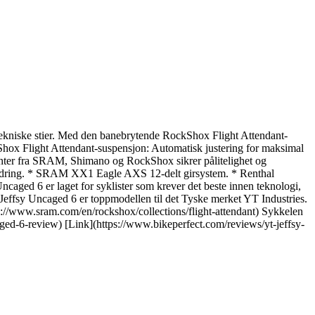
tekniske stier. Med den banebrytende RockShox Flight Attendant-
Shox Flight Attendant-suspensjon: Automatisk justering for maksimal
onenter fra SRAM, Shimano og RockShox sikrer pålitelighet og
vandring. * SRAM XX1 Eagle AXS 12-delt girsystem. * Renthal
aged 6 er laget for syklister som krever det beste innen teknologi,
. Jeffsy Uncaged 6 er toppmodellen til det Tyske merket YT Industries.
tps://www.sram.com/en/rockshox/collections/flight-attendant) Sykkelen
caged-6-review) [Link](https://www.bikeperfect.com/reviews/yt-jeffsy-