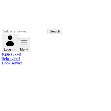
Search
Logg inn
Meny
Kjøp sykkel
Selg sykkel
Book service