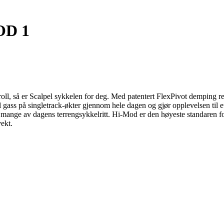
OD 1
ontroll, så er Scalpel sykkelen for deg. Med patentert FlexPivot demping
l gass på singletrack-økter gjennom hele dagen og gjør opplevelsen til
i mange av dagens terrengsykkelritt. Hi-Mod er den høyeste standaren fo
ekt.