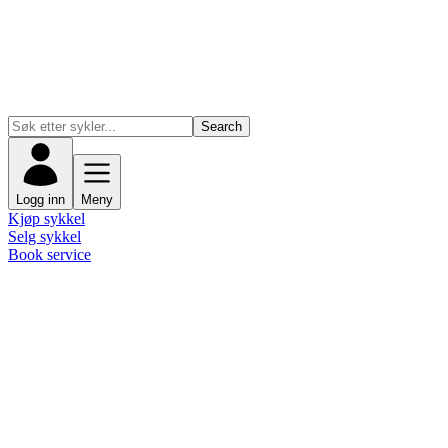
Search
Logg inn
Meny
Kjøp sykkel
Selg sykkel
Book service