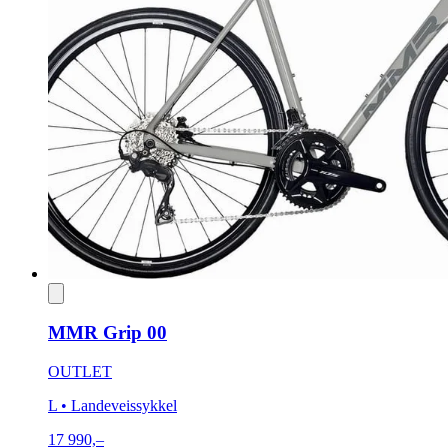
MMR Grip 00
OUTLET
L
• Landeveissykkel
17 990,–