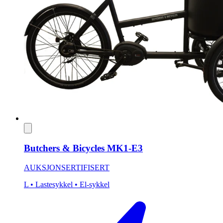
Butchers & Bicycles MK1-E3
AUKSJON
SERTIFISERT
L
• Lastesykkel
• El-sykkel