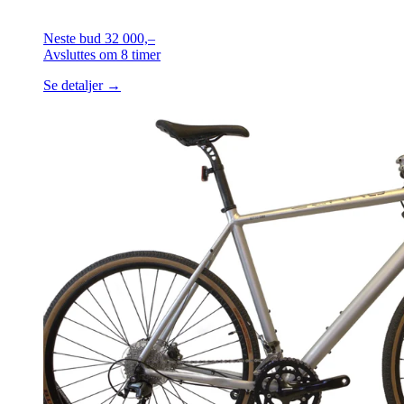
Neste bud
32 000,–
Avsluttes
om 8 timer
Se detaljer →