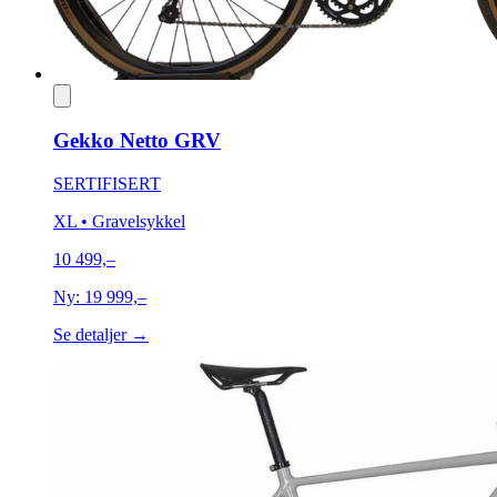
Gekko Netto GRV
SERTIFISERT
XL
• Gravelsykkel
10 499,–
Ny:
19 999,–
Se detaljer →