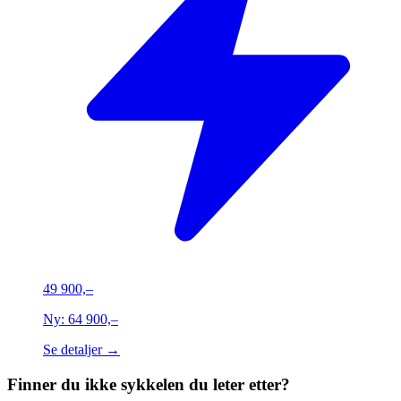
49 900,–
Ny:
64 900,–
Se detaljer →
Finner du ikke sykkelen du leter etter?