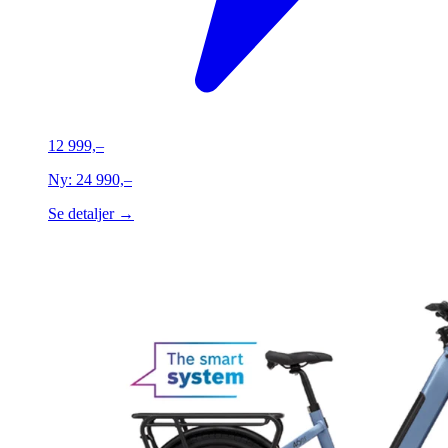
12 999,–
Ny:
24 990,–
Se detaljer →