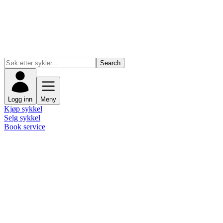
Search
Logg inn
Meny
Kjøp sykkel
Selg sykkel
Book service