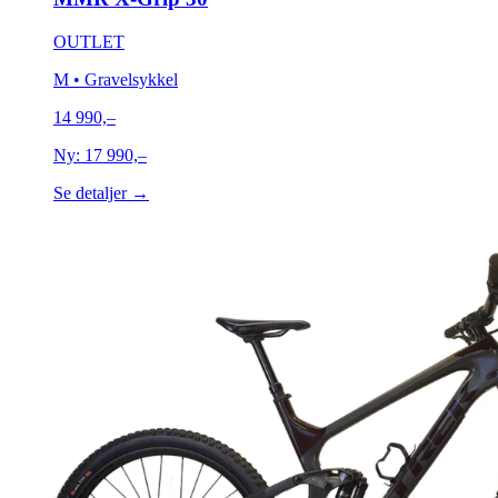
OUTLET
M
• Gravelsykkel
14 990,–
Ny:
17 990,–
Se detaljer →