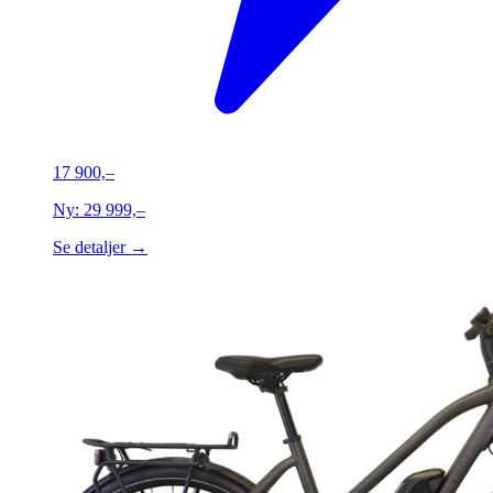
17 900,–
Ny:
29 999,–
Se detaljer →