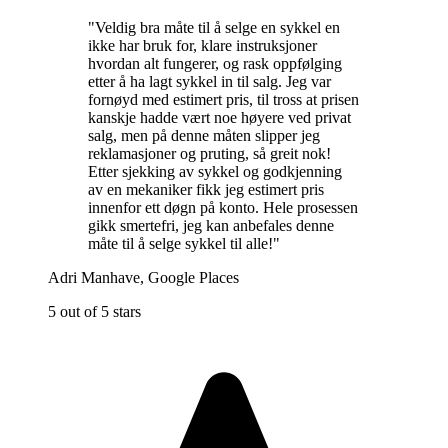
"
Veldig bra måte til å selge en sykkel en
ikke har bruk for, klare instruksjoner
hvordan alt fungerer, og rask oppfølging
etter å ha lagt sykkel in til salg. Jeg var
fornøyd med estimert pris, til tross at prisen
kanskje hadde vært noe høyere ved privat
salg, men på denne måten slipper jeg
reklamasjoner og pruting, så greit nok!
Etter sjekking av sykkel og godkjenning
av en mekaniker fikk jeg estimert pris
innenfor ett døgn på konto. Hele prosessen
gikk smertefri, jeg kan anbefales denne
måte til å selge sykkel til alle!
"
Adri Manhave
,
Google Places
5 out of 5 stars