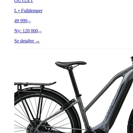
OUTLET
L
• Fulldemper
49 999,–
Ny:
120 000,–
Se detaljer →