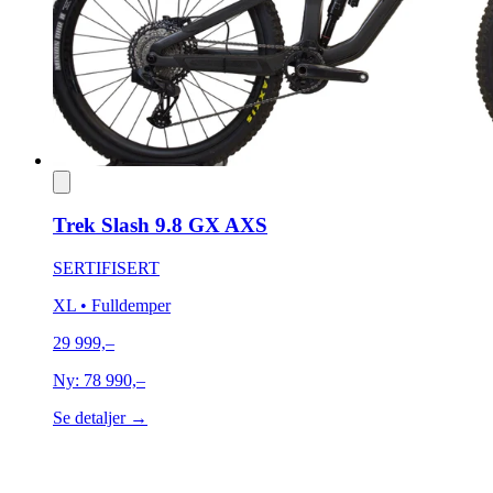
Trek Slash 9.8 GX AXS
SERTIFISERT
XL
• Fulldemper
29 999,–
Ny:
78 990,–
Se detaljer →