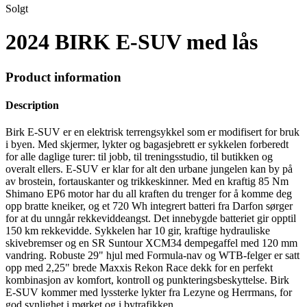
Solgt
2024 BIRK E-SUV med lås
Product information
Description
Birk E-SUV er en elektrisk terrengsykkel som er modifisert for bruk
i byen. Med skjermer, lykter og bagasjebrett er sykkelen forberedt
for alle daglige turer: til jobb, til treningsstudio, til butikken og
overalt ellers. E-SUV er klar for alt den urbane jungelen kan by på
av brostein, fortauskanter og trikkeskinner. Med en kraftig 85 Nm
Shimano EP6 motor har du all kraften du trenger for å komme deg
opp bratte kneiker, og et 720 Wh integrert batteri fra Darfon sørger
for at du unngår rekkeviddeangst. Det innebygde batteriet gir opptil
150 km rekkevidde. Sykkelen har 10 gir, kraftige hydrauliske
skivebremser og en SR Suntour XCM34 dempegaffel med 120 mm
vandring. Robuste 29" hjul med Formula-nav og WTB-felger er satt
opp med 2,25" brede Maxxis Rekon Race dekk for en perfekt
kombinasjon av komfort, kontroll og punkteringsbeskyttelse. Birk
E-SUV kommer med lyssterke lykter fra Lezyne og Herrmans, for
god synlighet i mørket og i bytrafikken.