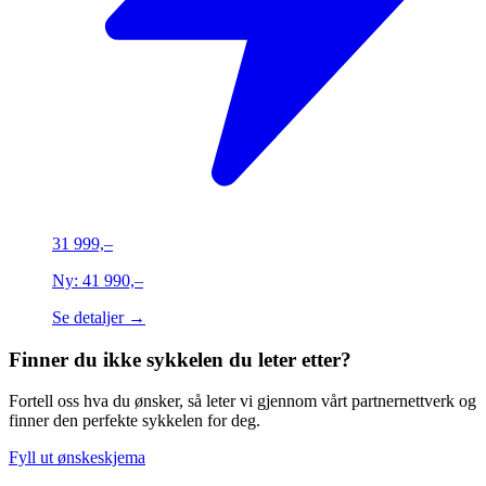
31 999,–
Ny:
41 990,–
Se detaljer →
Finner du ikke sykkelen du leter etter?
Fortell oss hva du ønsker, så leter vi gjennom vårt partnernettverk og
finner den perfekte sykkelen for deg.
Fyll ut ønskeskjema