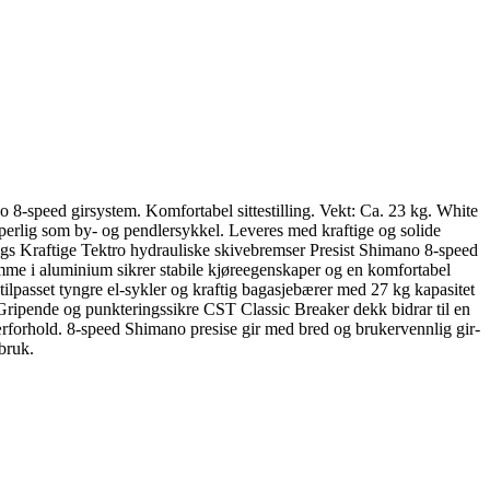
 8-speed girsystem. Komfortabel sittestilling. Vekt: Ca. 23 kg. White
pperlig som by- og pendlersykkel. Leveres med kraftige og solide
trengs Kraftige Tektro hydrauliske skivebremser Presist Shimano 8-speed
amme i aluminium sikrer stabile kjøreegenskaper og en komfortabel
e tilpasset tyngre el-sykler og kraftig bagasjebærer med 27 kg kapasitet
Gripende og punkteringssikre CST Classic Breaker dekk bidrar til en
værforhold. 8-speed Shimano presise gir med bred og brukervennlig gir-
 bruk.