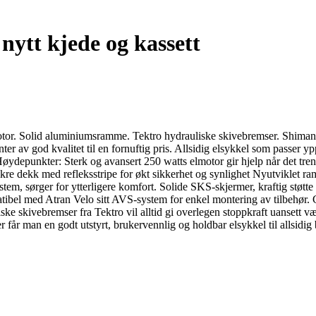
nytt kjede og kassett
motor. Solid aluminiumsramme. Tektro hydrauliske skivebremser. Shimano
er av god kvalitet til en fornuftig pris. Allsidig elsykkel som passer y
tt. Høydepunkter: Sterk og avansert 250 watts elmotor gir hjelp når det 
ikre dekk med refleksstripe for økt sikkerhet og synlighet Nyutviklet r
rt stem, sørger for ytterligere komfort. Solide SKS-skjermer, kraftig støtt
ibel med Atran Velo sitt AVS-system for enkel montering av tilbehør. 
ske skivebremser fra Tektro vil alltid gi overlegen stoppkraft uansett 
er får man en godt utstyrt, brukervennlig og holdbar elsykkel til allsidig