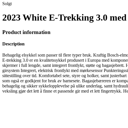
Solgt
2023 White E-Trekking 3.0 med 
Product information
Description
Behagelig elsykkel som passer til flere typer bruk. Kraftig Bosch-el
E-trekking 3.0 er en kvalitetssykkel produsert i Europa med komponent
skjermer i full lengde, samt integrert frontlykt, støtte og bagasjebre
girsystem Integrert, elektrisk frontlykt med mørkesensor Punkteringss
sittestilling over tid. Komfortabel sete, styre og holker, samt justerba
som også er godkjent for bruk av barnesete. Bagasjebæreren er kompat
behagelig og sikker sykkelopplevelse på ulike underlag, samt hydrauli
veksling gjør det lett å finne et passende gir med et lett fingertrykk. H