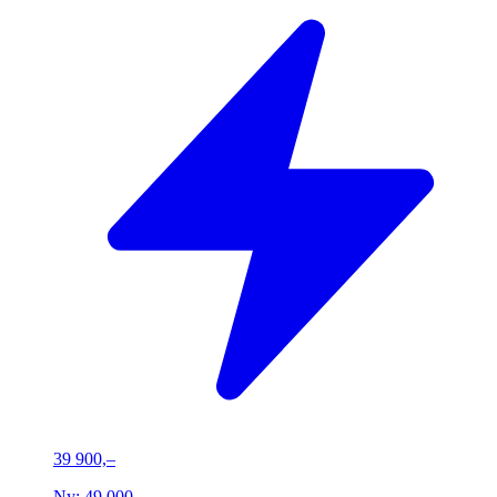
39 900,–
Ny:
49 000,–