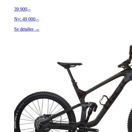
39 900,–
Ny:
49 000,–
Se detaljer →