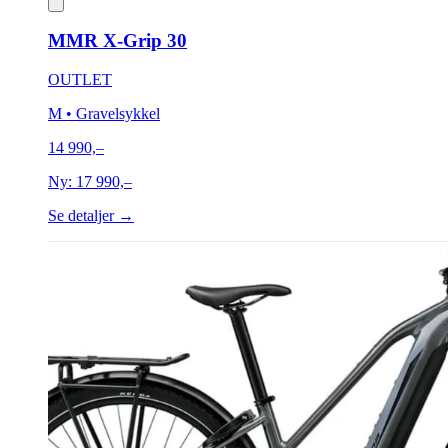
MMR X-Grip 30
OUTLET
M
• Gravelsykkel
14 990,–
Ny:
17 990,–
Se detaljer →