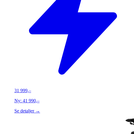
31 999,–
Ny:
41 990,–
Se detaljer →