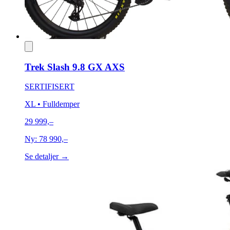
Trek Slash 9.8 GX AXS
SERTIFISERT
XL
• Fulldemper
29 999,–
Ny:
78 990,–
Se detaljer →