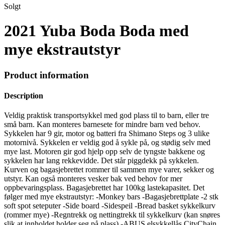
Solgt
2021 Yuba Boda Boda med
mye ekstrautstyr
Product information
Description
Veldig praktisk transportsykkel med god plass til to barn, eller tre
små barn. Kan monteres barnesete for mindre barn ved behov.
Sykkelen har 9 gir, motor og batteri fra Shimano Steps og 3 ulike
motornivå. Sykkelen er veldig god å sykle på, og stødig selv med
mye last. Motoren gir god hjelp opp selv de tyngste bakkene og
sykkelen har lang rekkevidde. Det står piggdekk på sykkelen.
Kurven og bagasjebrettet rommer til sammen mye varer, sekker og
utstyr. Kan også monteres vesker bak ved behov for mer
oppbevaringsplass. Bagasjebrettet har 100kg lastekapasitet. Det
følger med mye ekstrautstyr: -Monkey bars -Bagasjebrettplate -2 stk
soft spot seteputer -Side board -Sidespeil -Bread basket sykkelkurv
(rommer mye) -Regntrekk og nettingtrekk til sykkelkurv (kan snøres
slik at innholdet holder seg på plass) -ABUS elsykkellås CityChain