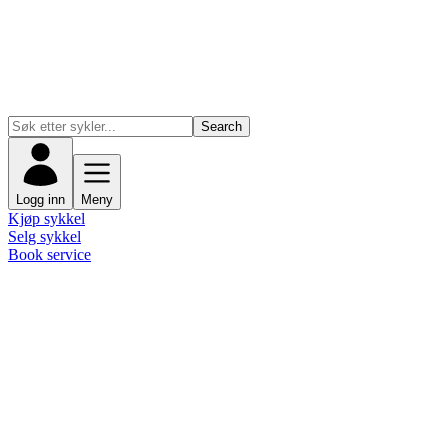
Search
Logg inn
Meny
Kjøp sykkel
Selg sykkel
Book service