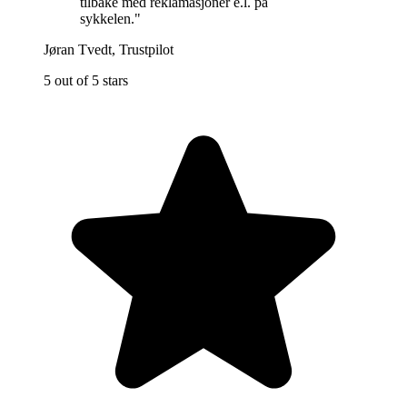
tilbake med reklamasjoner e.l. på
sykkelen.
"
Jøran Tvedt
,
Trustpilot
5 out of 5 stars