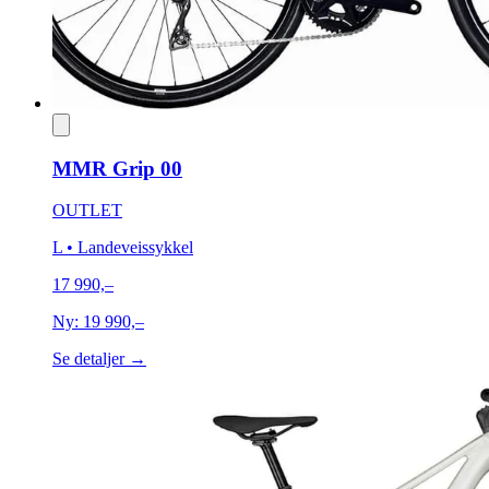
MMR Grip 00
OUTLET
L
• Landeveissykkel
17 990,–
Ny:
19 990,–
Se detaljer →