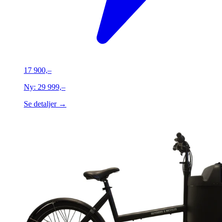
17 900,–
Ny:
29 999,–
Se detaljer →