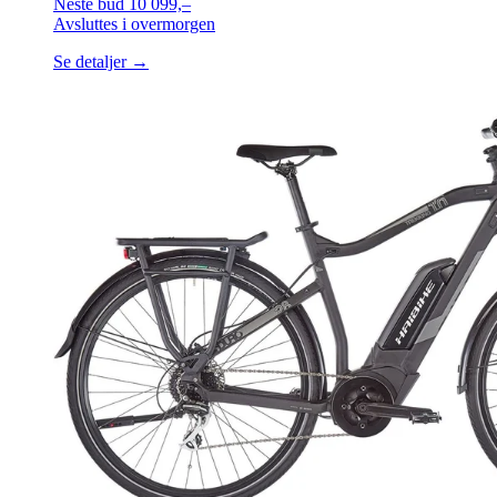
Neste bud
10 099,–
Avsluttes
i overmorgen
Se detaljer →