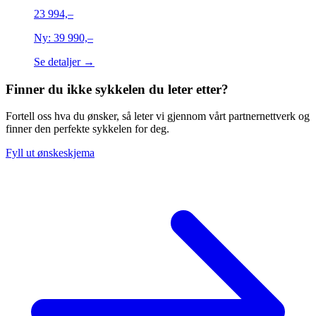
23 994,–
Ny:
39 990,–
Se detaljer →
Finner du ikke sykkelen du leter etter?
Fortell oss hva du ønsker, så leter vi gjennom vårt partnernettverk og
finner den perfekte sykkelen for deg.
Fyll ut ønskeskjema