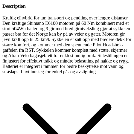
Description
Kraftig elhybrid for tur, transport og pendling over lengre distanser.
Den kraftige Shimano E6100 motoren på 60 Nm kombinert med et
stort 504Wh batteri og 9 gir med bred girutveksling gjør at sykkelen
passer bra for det Norge kan by på av veier og gater. Motoren gir
jevn kraft opp til 25 km/t. Sykkelen er satt opp med bredere dekk for
større komfort, og kommer med den spennende Pilot Headshok-
gaffelen fra RST. Sykkelen kommer komplett med støtte, skjermer
og Atran Velo bagasjebrett for enklest mulig bruk. Sittestillingen er
finjustert for effektivt tråkk og mindre belastning på nakke og rygg.
Batteriet er integrert i rammen for bedre beskyttelse mot vann og
snøslaps. Lavt innsteg for enkel på- og avstigning.