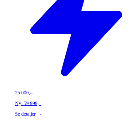
25 000,–
Ny:
59 999,–
Se detaljer →