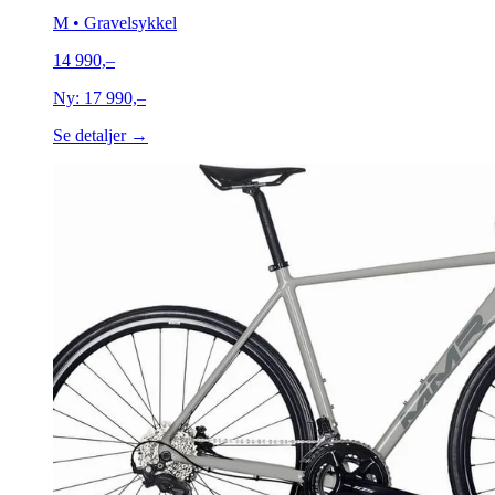
M
• Gravelsykkel
14 990,–
Ny:
17 990,–
Se detaljer →