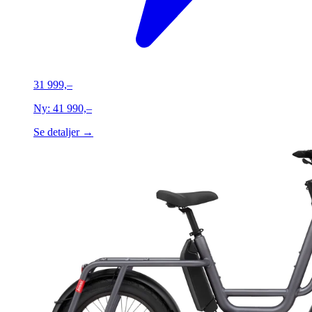
31 999,–
Ny:
41 990,–
Se detaljer →