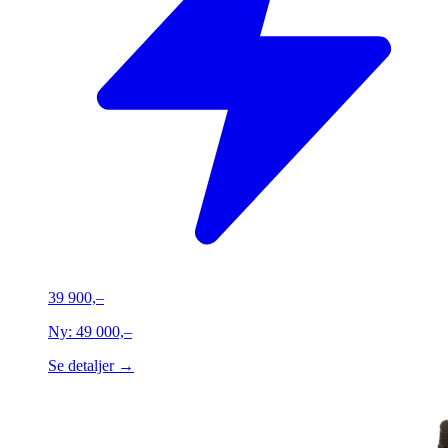
39 900,–
Ny:
49 000,–
Se detaljer →