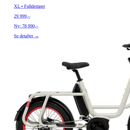
XL
• Fulldemper
29 999,–
Ny:
78 990,–
Se detaljer →