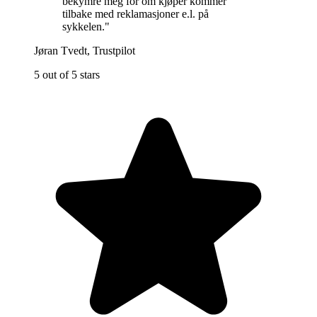
bekymre meg for om kjøper kommer
tilbake med reklamasjoner e.l. på
sykkelen.
"
Jøran Tvedt
,
Trustpilot
5 out of 5 stars