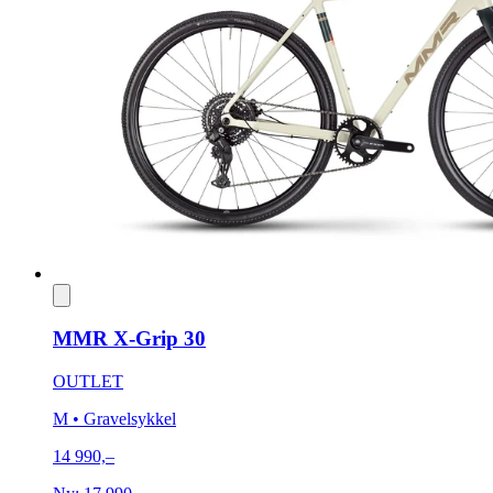
MMR X-Grip 30
OUTLET
M
• Gravelsykkel
14 990,–