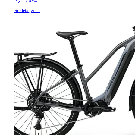
Ny:
17 990,–
Se detaljer →