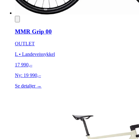
MMR Grip 00
OUTLET
L
• Landeveissykkel
17 990,–
Ny:
19 990,–
Se detaljer →