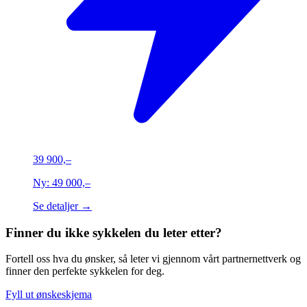
39 900,–
Ny:
49 000,–
Se detaljer →
Finner du ikke sykkelen du leter etter?
Fortell oss hva du ønsker, så leter vi gjennom vårt partnernettverk og
finner den perfekte sykkelen for deg.
Fyll ut ønskeskjema