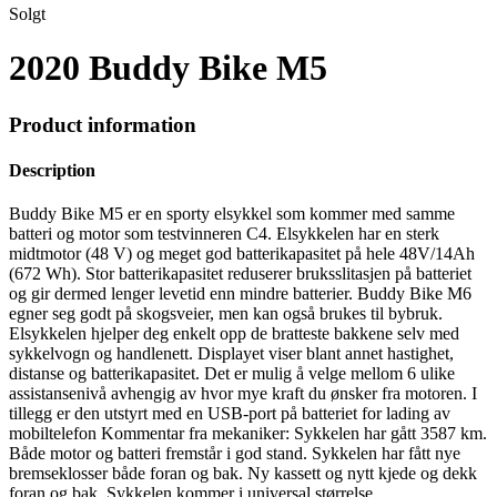
Solgt
2020 Buddy Bike M5
Product information
Description
Buddy Bike M5 er en sporty elsykkel som kommer med samme
batteri og motor som testvinneren C4. Elsykkelen har en sterk
midtmotor (48 V) og meget god batterikapasitet på hele 48V/14Ah
(672 Wh). Stor batterikapasitet reduserer bruksslitasjen på batteriet
og gir dermed lenger levetid enn mindre batterier. Buddy Bike M6
egner seg godt på skogsveier, men kan også brukes til bybruk.
Elsykkelen hjelper deg enkelt opp de bratteste bakkene selv med
sykkelvogn og handlenett. Displayet viser blant annet hastighet,
distanse og batterikapasitet. Det er mulig å velge mellom 6 ulike
assistansenivå avhengig av hvor mye kraft du ønsker fra motoren. I
tillegg er den utstyrt med en USB-port på batteriet for lading av
mobiltelefon Kommentar fra mekaniker: Sykkelen har gått 3587 km.
Både motor og batteri fremstår i god stand. Sykkelen har fått nye
bremseklosser både foran og bak. Ny kassett og nytt kjede og dekk
foran og bak. Sykkelen kommer i universal størrelse