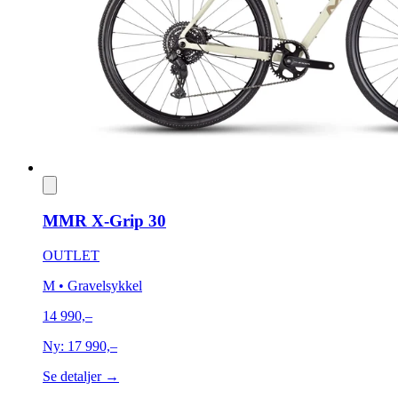
MMR X-Grip 30
OUTLET
M
• Gravelsykkel
14 990,–
Ny:
17 990,–
Se detaljer →