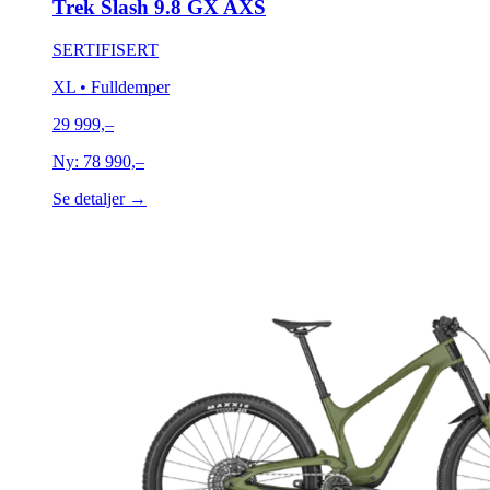
Trek Slash 9.8 GX AXS
SERTIFISERT
XL
• Fulldemper
29 999,–
Ny:
78 990,–
Se detaljer →