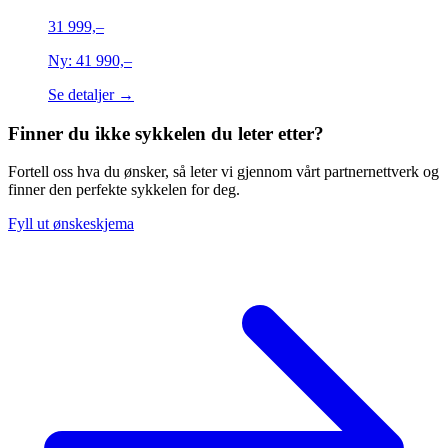
31 999,–
Ny:
41 990,–
Se detaljer →
Finner du ikke sykkelen du leter etter?
Fortell oss hva du ønsker, så leter vi gjennom vårt partnernettverk og
finner den perfekte sykkelen for deg.
Fyll ut ønskeskjema