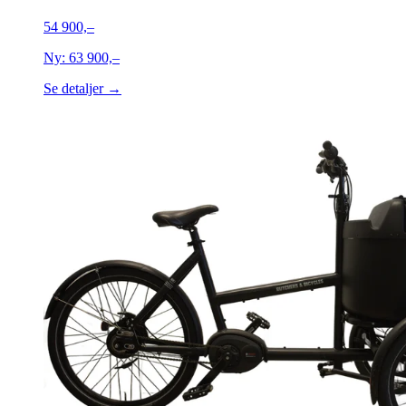
54 900,–
Ny:
63 900,–
Se detaljer →