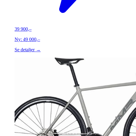
39 900,–
Ny:
49 000,–
Se detaljer →