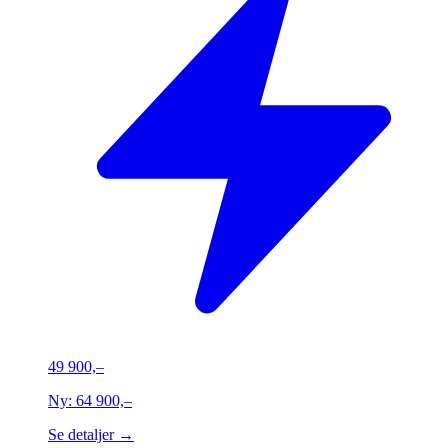
49 900,–
Ny:
64 900,–
Se detaljer →