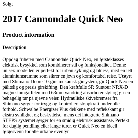
Solgt
2017 Cannondale Quick Neo
Product information
Description
Oppdag friheten med Cannondale Quick Neo, en førsteklasses
elektrisk bysykkel som kombinerer stil og funksjonalitet. Denne
unisex-modellen er perfekt for urban sykling og fitness, med en lett
aluminiumsramme som sikrer en jevn og komfortabel reise. Utstyrt
med Shimano Deore 10-girs mekanisk girsystem, gir Quick Neo en
pålitelig og presis girskifting. Den kraftfulle SR Suntour NRX-D
magnesiumgaffelen med 63mm vandring absorberer støt og gir en
behagelig tur på ujevne veier. Hydrauliske skivebremser fra
Shimano sørger for trygg og kontrollert stoppkraft under alle
forhold. Schwalbe Energizer Plus-dekkene med reflekskant gir
ekstra synlighet og beskyttelse, mens det integrerte Shimano
STEPS-systemet sørger for en smidig elektrisk assistanse. Perfekt
for daglig pendling eller lange turer, er Quick Neo en ideell
følgesvenn for alle urbane eventyr.