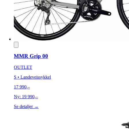
MMR Grip 00
OUTLET
S
• Landeveissykkel
17 990,–
Ny:
19 990,–
Se detaljer →