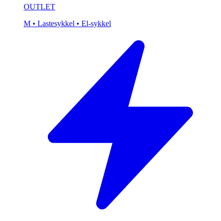
OUTLET
M
• Lastesykkel
• El-sykkel