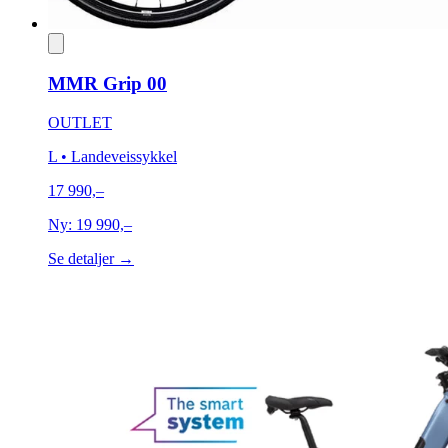
MMR Grip 00
OUTLET
L
• Landeveissykkel
17 990,–
Ny:
19 990,–
Se detaljer →