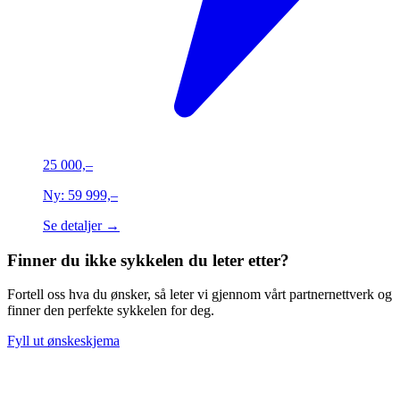
25 000,–
Ny:
59 999,–
Se detaljer →
Finner du ikke sykkelen du leter etter?
Fortell oss hva du ønsker, så leter vi gjennom vårt partnernettverk og
finner den perfekte sykkelen for deg.
Fyll ut ønskeskjema