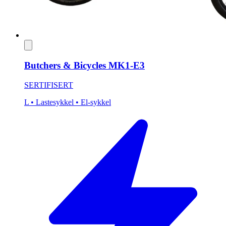
Butchers & Bicycles MK1-E3
SERTIFISERT
L
• Lastesykkel
• El-sykkel