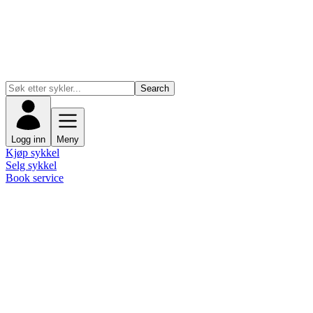
Search
Logg inn
Meny
Kjøp sykkel
Selg sykkel
Book service