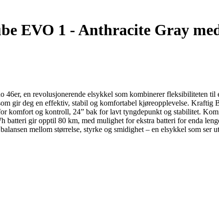
be EVO 1 - Anthracite Gray med
46er, en revolusjonerende elsykkel som kombinerer fleksibiliteten til 
len som gir deg en effektiv, stabil og komfortabel kjøreopplevelse. K
an for komfort og kontroll, 24” bak for lavt tyngdepunkt og stabilit
batteri gir opptil 80 km, med mulighet for ekstra batteri for enda leng
balansen mellom størrelse, styrke og smidighet – en elsykkel som ser ut