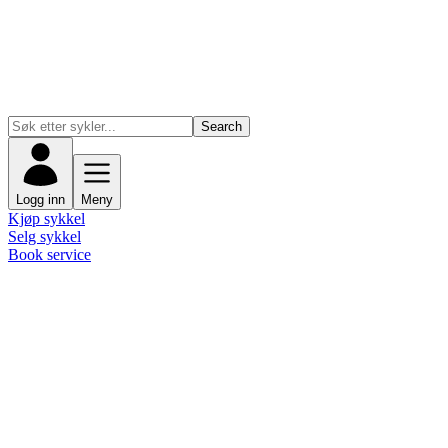
Search
Logg inn
Meny
Kjøp sykkel
Selg sykkel
Book service