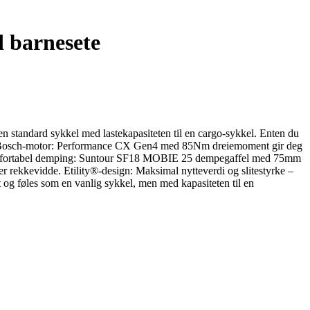
 barnesete
en standard sykkel med lastekapasiteten til en cargo-sykkel. Enten du
raftig Bosch-motor: Performance CX Gen4 med 85Nm dreiemoment gir deg
et. Komfortabel demping: Suntour SF18 MOBIE 25 dempegaffel med 75mm
er rekkevidde. Etility®-design: Maksimal nytteverdi og slitestyrke –
 og føles som en vanlig sykkel, men med kapasiteten til en