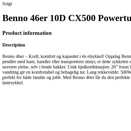
Solgt
Benno 46er 10D CX500 Powertu
Product information
Description
Benno 46er – Kraft, komfort og kapasitet i én elsykkel! Oppdag Benno 
pendler med barn, handler eller transporterer utstyr, er dette sykke
suveren ytelse, selv i bratte bakker. Unik hjulkombinasjon: 26” for
vandring gir en komfortabel og behagelig tur. Lang rekkevidde: 500Wh 
perfekt for både familie og jobb. Med Benno 46er får du den perfekte 
lastesykkel.