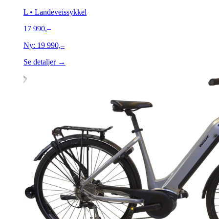
L
• Landeveissykkel
17 990,–
Ny:
19 990,–
Se detaljer →