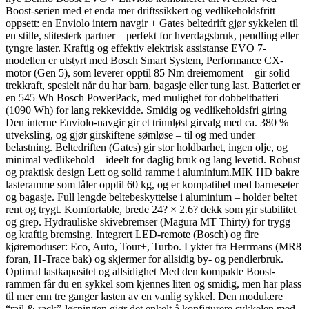
Boost-serien med et enda mer driftssikkert og vedlikeholdsfritt
oppsett: en Enviolo intern navgir + Gates beltedrift gjør sykkelen til
en stille, slitesterk partner – perfekt for hverdagsbruk, pendling eller
tyngre laster. Kraftig og effektiv elektrisk assistanse EVO 7-
modellen er utstyrt med Bosch Smart System, Performance CX-
motor (Gen 5), som leverer opptil 85 Nm dreiemoment – gir solid
trekkraft, spesielt når du har barn, bagasje eller tung last. Batteriet er
en 545 Wh Bosch PowerPack, med mulighet for dobbeltbatteri
(1090 Wh) for lang rekkevidde. Smidig og vedlikeholdsfri giring
Den interne Enviolo-navgir gir et trinnløst girvalg med ca. 380 %
utveksling, og gjør girskiftene sømløse – til og med under
belastning. Beltedriften (Gates) gir stor holdbarhet, ingen olje, og
minimal vedlikehold – ideelt for daglig bruk og lang levetid. Robust
og praktisk design Lett og solid ramme i aluminium.MIK HD bakre
lasteramme som tåler opptil 60 kg, og er kompatibel med barneseter
og bagasje. Full lengde beltebeskyttelse i aluminium – holder beltet
rent og trygt. Komfortable, brede 24? × 2.6? dekk som gir stabilitet
og grep. Hydrauliske skivebremser (Magura MT Thirty) for trygg
og kraftig bremsing. Integrert LED-remote (Bosch) og fire
kjøremoduser: Eco, Auto, Tour+, Turbo. Lykter fra Herrmans (MR8
foran, H-Trace bak) og skjermer for allsidig by- og pendlerbruk.
Optimal lastkapasitet og allsidighet Med den kompakte Boost-
rammen får du en sykkel som kjennes liten og smidig, men har plass
til mer enn tre ganger lasten av en vanlig sykkel. Den modulære
“rail & rack”-løsningen gjør det enkelt å konfigurere sykkelen med