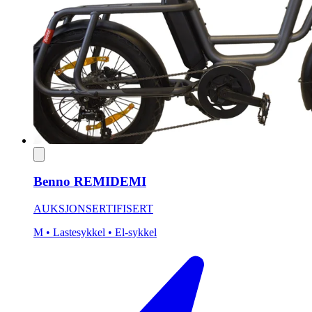
Benno REMIDEMI
AUKSJON
SERTIFISERT
M
• Lastesykkel
• El-sykkel