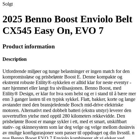
Solgt
2025 Benno Boost Enviolo Belt
CX545 Easy On, EVO 7
Product information
Description
Utfordrende miljøer og tunge belastninger er ingen match for den
kompromissløse og prisbelønte Boost E. Denne kompakte og
ekstremt robuste Etility®-sykkelen er alltid klar for neste eventyr -
nær hjemmet eller langt fra sivilisasjonen. Benno Boost, med
Etility® Design, er klar for hva som helst og er i stand til å bære mer
enn 3 ganger lasten til en typisk sykkel. Flatt, bakker, korte og lange
avstander med den bransjeledende Bosch mid-drive elektriske
motoren. Alternativt med dobbelt batteri (ekstra utstyr) leverer den
uovertruffen ytelse med opptil 280 kilometers rekkevidde. Den
prisbelønte Boost er mange sykler i ett, med et smart, utskiftbart
stativ- og skinnesystem som lar deg velge og velge mellom dusinvis
av mulige konfigurasjoner som passer til oppdraget og din livsstil. n
nye Benno Boost EVO 7 Enviolo kombinerer alt vi elsker ved