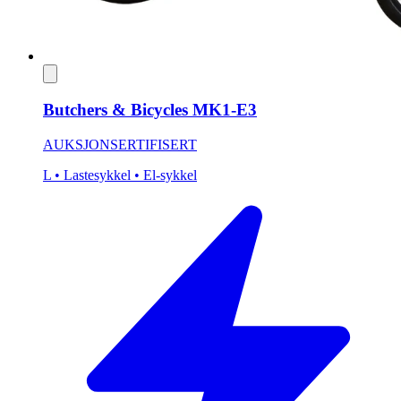
Butchers & Bicycles MK1-E3
AUKSJON
SERTIFISERT
L
• Lastesykkel
• El-sykkel