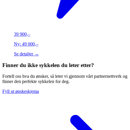
39 900,–
Ny:
49 000,–
Se detaljer →
Finner du ikke sykkelen du leter etter?
Fortell oss hva du ønsker, så leter vi gjennom vårt partnernettverk og
finner den perfekte sykkelen for deg.
Fyll ut ønskeskjema