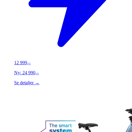
12 999,–
Ny:
24 990,–
Se detaljer →