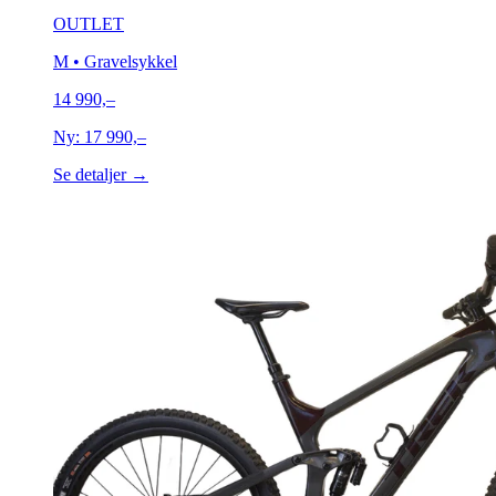
OUTLET
M
• Gravelsykkel
14 990,–
Ny:
17 990,–
Se detaljer →