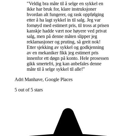
"
Veldig bra måte til å selge en sykkel en
ikke har bruk for, klare instruksjoner
hvordan alt fungerer, og rask oppfølging
etter å ha lagt sykkel in til salg. Jeg var
fornøyd med estimert pris, til tross at prisen
kanskje hadde vært noe høyere ved privat
salg, men på denne måten slipper jeg
reklamasjoner og pruting, så greit nok!
Etter sjekking av sykkel og godkjenning
av en mekaniker fikk jeg estimert pris
innenfor ett døgn på konto. Hele prosessen
gikk smertefri, jeg kan anbefales denne
måte til å selge sykkel til alle!
"
Adri Manhave
,
Google Places
5 out of 5 stars