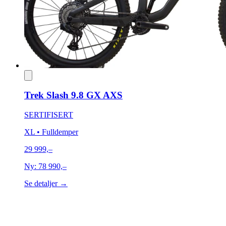
Trek Slash 9.8 GX AXS
SERTIFISERT
XL
• Fulldemper
29 999,–
Ny:
78 990,–
Se detaljer →