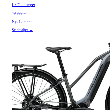
L
• Fulldemper
49 999,–
Ny:
120 000,–
Se detaljer →