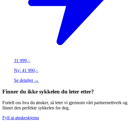
31 999,–
Ny:
41 990,–
Se detaljer →
Finner du ikke sykkelen du leter etter?
Fortell oss hva du ønsker, så leter vi gjennom vårt partnernettverk og
finner den perfekte sykkelen for deg.
Fyll ut ønskeskjema