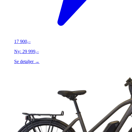
17 900,–
Ny:
29 999,–
Se detaljer →